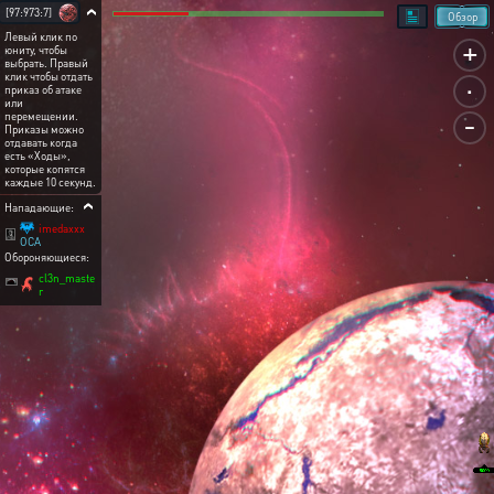
[97:973:7]
Обзор
Левый клик по
+
юниту, чтобы
выбрать. Правый
.
клик чтобы отдать
приказ об атаке
или
-
перемещении.
Приказы можно
отдавать когда
есть «Ходы»,
которые копятся
каждые 10 секунд.
Нападающие:
imedaxxx
OCA
Обороняющиеся:
cl3n_maste
r