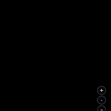
+
.
-