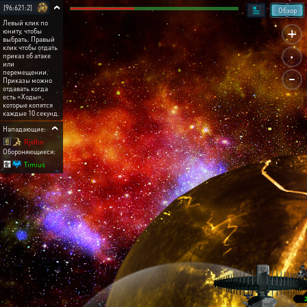
[96:621:2]
Обзор
Левый клик по
+
юниту, чтобы
выбрать. Правый
.
клик чтобы отдать
приказ об атаке
или
-
перемещении.
Приказы можно
отдавать когда
есть «Ходы»,
которые копятся
каждые 10 секунд.
Нападающие:
Rjvfhn
Обороняющиеся:
Timius