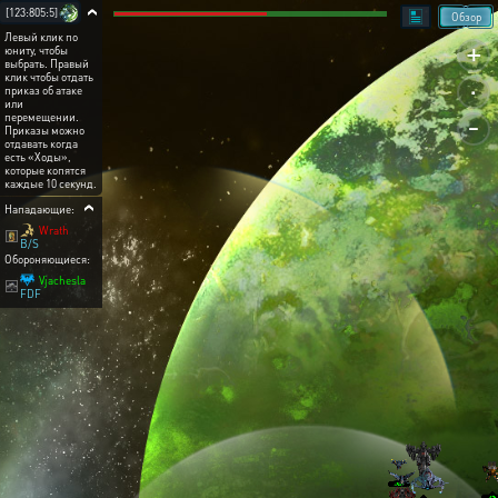
[123:805:5]
Обзор
Левый клик по
+
юниту, чтобы
выбрать. Правый
.
клик чтобы отдать
приказ об атаке
или
-
перемещении.
Приказы можно
отдавать когда
есть «Ходы»,
которые копятся
каждые 10 секунд.
Нападающие:
Wrath
B/S
Обороняющиеся:
Vjachesla
FDF