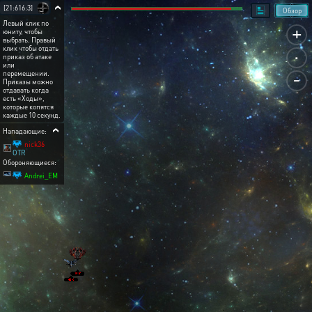
[21:616:3]
Обзор
Левый клик по
+
юниту, чтобы
выбрать. Правый
.
клик чтобы отдать
приказ об атаке
или
-
перемещении.
Приказы можно
отдавать когда
есть «Ходы»,
которые копятся
каждые 10 секунд.
Нападающие:
nick36
OTR
Обороняющиеся:
Andrei_EM