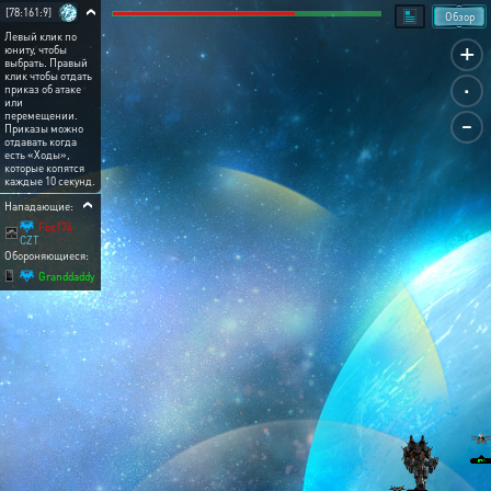
[78:161:9]
Обзор
Левый клик по
+
юниту, чтобы
выбрать. Правый
.
клик чтобы отдать
приказ об атаке
или
-
перемещении.
Приказы можно
отдавать когда
есть «Ходы»,
которые копятся
каждые 10 секунд.
Нападающие:
Fox174
CZT
Обороняющиеся:
Granddaddy