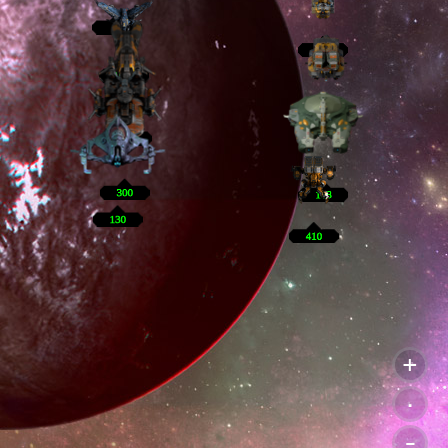
+
.
-