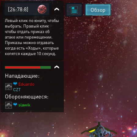
[26:78:8]
Обзор
Левый клик по юниту, чтобы
выбрать. Правый клик
чтобы отдать приказ об
атаке или перемещении.
Приказы можно отдавать
когда есть «Ходы», которые
копятся каждые 10 секунд.
Нападающие:
Eduardo
CZT
Обороняющиеся:
slawik