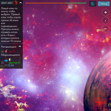
[6661:6661:1]
Обзор
Левый клик по
+
юниту, чтобы
выбрать. Правый
.
клик чтобы отдать
приказ об атаке
или
-
перемещении.
Приказы можно
отдавать когда
есть «Ходы»,
которые копятся
каждые 10 секунд.
Нападающие:
igor73
Обороняющиеся:
🌗
qwertyproc
ZT CLAN