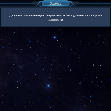
Ошибка
Данный бой не найден, вероятно он был удалён из за срока
давности