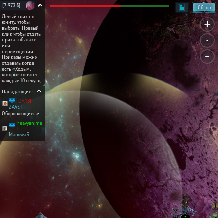
[7:973:5]
Обзор
Левый клик по
+
юниту, чтобы
выбрать. Правый
.
клик чтобы отдать
приказ об атаке
или
-
перемещении.
Приказы можно
отдавать когда
есть «Ходы»,
которые копятся
каждые 10 секунд.
Нападающие:
ICH18I
ZAVET
Обороняющиеся:
heavyanima
l
ManowaR