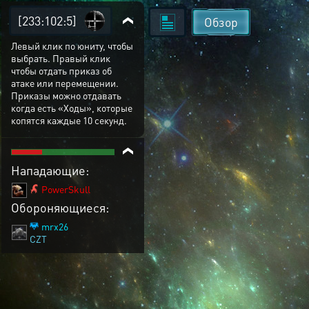
[233:102:5]
Обзор
Левый клик по юниту, чтобы
выбрать. Правый клик
чтобы отдать приказ об
атаке или перемещении.
Приказы можно отдавать
когда есть «Ходы», которые
копятся каждые 10 секунд.
Нападающие:
PowerSkull
Обороняющиеся:
mrx26
CZT