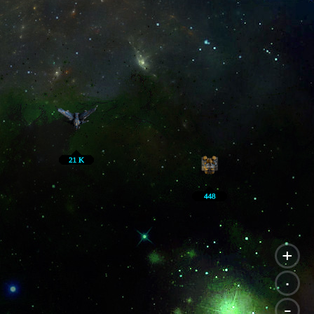
+
.
-