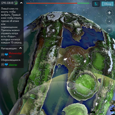
[290:338:8]
Обзор
Левый клик по
+
юниту, чтобы
выбрать. Правый
.
клик чтобы отдать
приказ об атаке
или
-
перемещении.
Приказы можно
отдавать когда
есть «Ходы»,
которые копятся
каждые 10 секунд.
Нападающие:
Malwarebyt
es
Обороняющиеся:
alexrav