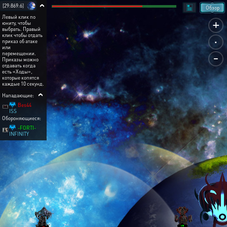
[29:869:6]
Обзор
Левый клик по
+
юниту, чтобы
выбрать. Правый
.
клик чтобы отдать
приказ об атаке
или
-
перемещении.
Приказы можно
отдавать когда
есть «Ходы»,
которые копятся
каждые 10 секунд.
Нападающие:
Bes44
ISS
Обороняющиеся:
-FORTI-
INFINITY