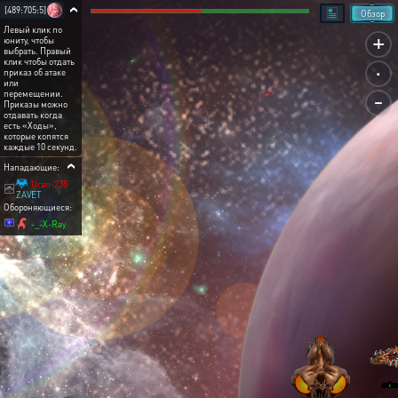
[489:705:5]
Обзор
Левый клик по
+
юниту, чтобы
выбрать. Правый
.
клик чтобы отдать
приказ об атаке
или
-
перемещении.
Приказы можно
отдавать когда
есть «Ходы»,
которые копятся
каждые 10 секунд.
Нападающие:
Uran-238
ZAVET
Обороняющиеся:
-_-X-Ray