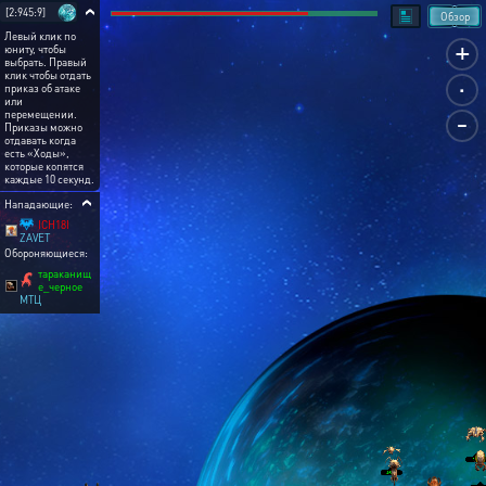
[2:945:9]
Обзор
Левый клик по
+
юниту, чтобы
выбрать. Правый
.
клик чтобы отдать
приказ об атаке
или
-
перемещении.
Приказы можно
отдавать когда
есть «Ходы»,
которые копятся
каждые 10 секунд.
Нападающие:
ICH18I
ZAVET
Обороняющиеся:
тараканищ
е_черное
МТЦ