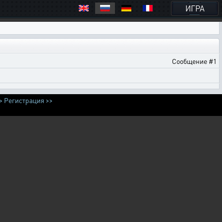
ИГРА
Сообщение #1
>
Регистрация >>