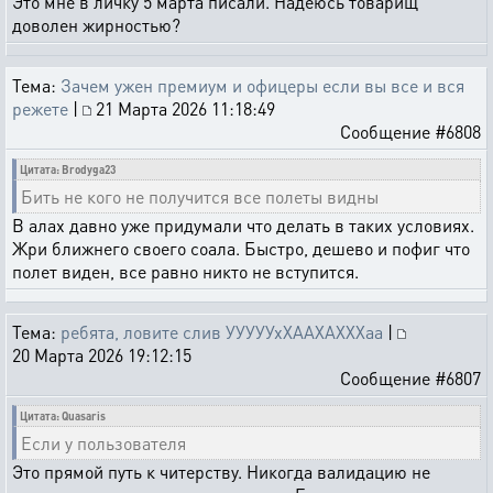
Это мне в личку 5 марта писали. Надеюсь товарищ
доволен жирностью?
Тема:
Зачем ужен премиум и офицеры если вы все и вся
режете
|
21 Марта 2026 11:18:49
Сообщение #6808
Цитата: Brodyga23
Бить не кого не получится все полеты видны
В алах давно уже придумали что делать в таких условиях.
Жри ближнего своего соала. Быстро, дешево и пофиг что
полет виден, все равно никто не вступится.
Тема:
ребята, ловите слив УУУУУхХААХАХХХаа
|
20 Марта 2026 19:12:15
Сообщение #6807
Цитата: Quasaris
Если у пользователя
Это прямой путь к читерству. Никогда валидацию не