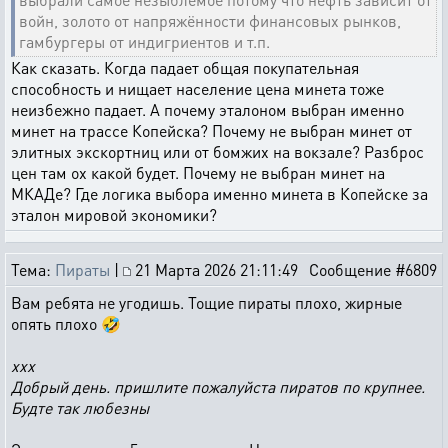
войн, золото от напряжённости финансовых рынков,
гамбургеры от индигриентов и т.п.
Как сказать. Когда падает общая покупательная
способность и нищает население цена минета тоже
неизбежно падает. А почему эталоном выбран именно
минет на трассе Копейска? Почему не выбран минет от
элитных экскортниц или от бомжих на вокзале? Разброс
цен там ох какой будет. Почему не выбран минет на
МКАДе? Где логика выбора именно минета в Копейске за
эталон мировой экономики?
Тема:
Пираты
|
21 Марта 2026 21:11:49
Сообщение #6809
Вам ребята не угодишь. Тощие пираты плохо, жирные
опять плохо 🤣
ххх
Добрый день. пришлите пожалуйста пиратов по крупнее.
Будте так любезны