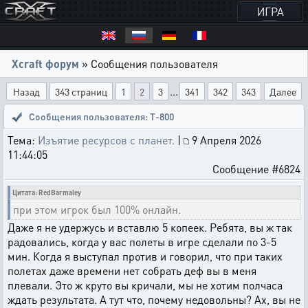
ИГРА
Xcraft форум
» Сообщения пользователя
...
Назад
343 страниц
1
2
3
341
342
343
Далее
Сообщения пользователя: T-800
Тема:
Изъятие ресурсов с планет.
|
9 Апреля 2026
11:44:05
Сообщение #6824
Цитата: RedBarmaley
при этом игрок был 100% онлайн.
Даже я не удержусь и вставлю 5 копеек. Ребята, вы ж так
радовались, когда у вас полеты в игре сделали по 3-5
мин. Когда я выступал против и говорил, что при таких
полетах даже времени нет собрать деф вы в меня
плевали. Это ж круто вы кричали, мы не хотим полчаса
ждать результата. А тут что, почему недовольны? Ах, вы не