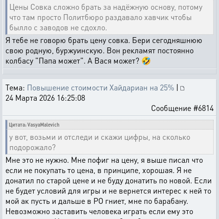
Цены Совка сложно брать за надёжную основу, потому
что там просто Политбюро раздавало хавчик чтобы
былло с заводов не сдохло.
Я тебе не говорю брать цену совка. Бери сегодняшнюю
свою родную, буржуинскую. Вон рекламят постоянно
колбасу "Папа может". А Вася может? 🤣
Тема:
Повышение стоимости Хайдариан на 25%
|
24 Марта 2026 16:25:08
Сообщение #6814
Цитата: VasyaMalevich
у вот, возьми и отследи и скажи цифры, на сколько
подорожало?
Мне это не нужно. Мне пофиг на цену, я выше писал что
если не покупать то цена, в принципе, хорошая. Я не
донатил по старой цене и не буду донатить по новой. Если
не будет условий для игры и не вернется интерес к ней то
мой ак пусть и дальше в РО гниет, мне по барабану.
Невозможно заставить человека играть если ему это