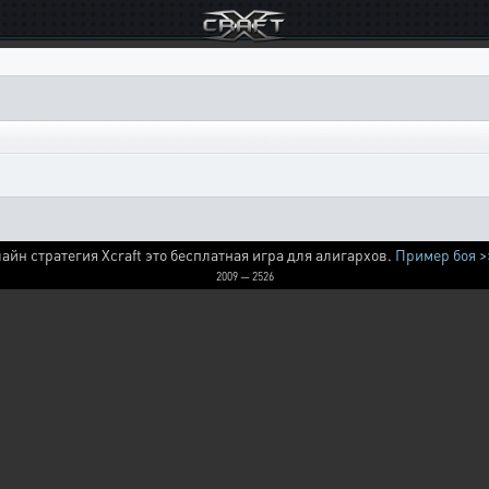
айн стратегия Xcraft это бесплатная игра для алигархов.
Пример боя >
2009 — 2526