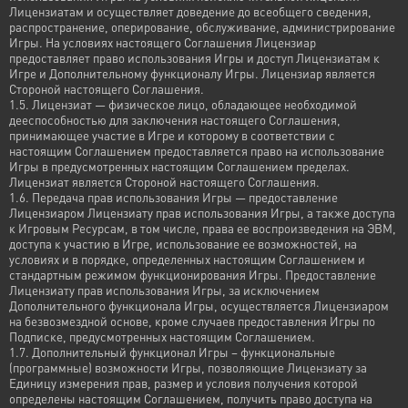
Лицензиатам и осуществляет доведение до всеобщего сведения,
распространение, оперирование, обслуживание, администрирование
Игры. На условиях настоящего Соглашения Лицензиар
предоставляет право использования Игры и доступ Лицензиатам к
Игре и Дополнительному функционалу Игры. Лицензиар является
Стороной настоящего Соглашения.
1.5. Лицензиат — физическое лицо, обладающее необходимой
дееспособностью для заключения настоящего Соглашения,
принимающее участие в Игре и которому в соответствии с
настоящим Соглашением предоставляется право на использование
Игры в предусмотренных настоящим Соглашением пределах.
Лицензиат является Стороной настоящего Соглашения.
1.6. Передача прав использования Игры — предоставление
Лицензиаром Лицензиату прав использования Игры, а также доступа
к Игровым Ресурсам, в том числе, права ее воспроизведения на ЭВМ,
доступа к участию в Игре, использование ее возможностей, на
условиях и в порядке, определенных настоящим Соглашением и
стандартным режимом функционирования Игры. Предоставление
Лицензиату прав использования Игры, за исключением
Дополнительного функционала Игры, осуществляется Лицензиаром
на безвозмездной основе, кроме случаев предоставления Игры по
Подписке, предусмотренных настоящим Соглашением.
1.7. Дополнительный функционал Игры – функциональные
(программные) возможности Игры, позволяющие Лицензиату за
Единицу измерения прав, размер и условия получения которой
определены настоящим Соглашением, получить право доступа на