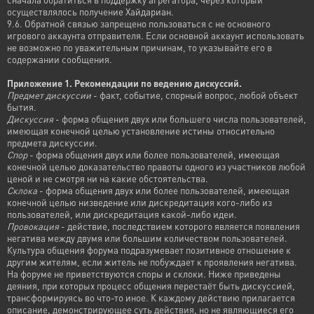
осуществлялось получение Хайдариан.
9.6. Обратной связью запрещено пользоваться с не основного
игрового аккаунта отправителя. Если основной аккаунт использовать
не возможно по уважительным причинам, то указывайте его в
содержании сообщения.
Приложение 1. Рекомендации по ведению дискуссий.
Предмет дискуссии
- факт, событие, спорный вопрос, любой объект
бытия.
Дискуссия
- форма общения двух или большего числа пользователей,
имеющая конечной целью установление истины относительно
предмета дискуссии.
Спор
- форма общения двух или более пользователей, имеющая
конечной целью доказательство правоты одного из участников любой
ценой и не смотря ни на какие обстоятельства.
Склока
- форма общения двух или более пользователей, имеющая
конечной целью низведение или дискредитация кого-либо из
пользователей, или дискредитация какой-либо идеи.
Провокация
- действие, последствием которого является появления
негатива между двумя или большим количеством пользователей.
Культура общения форума подразумевает позитивное отношение к
другим жителям, если житель не побуждает к проявления негатива.
На форуме не приветствуются споры и склоки. Ниже приведены
деяния, при которых процесс общения перестаёт быть дискуссией,
трансформируясь во что-то иное. К каждому действию прилагается
описание, демонстрирующее суть действия, но не являющиеся его