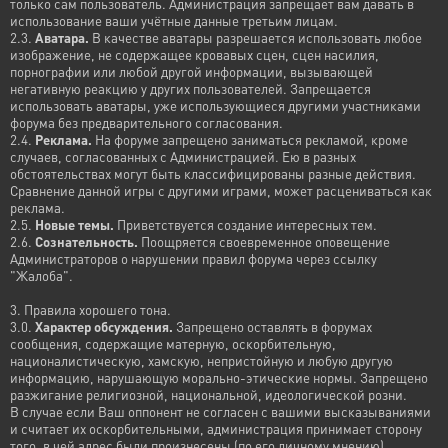
только сам пользователь. Администрация запрещает вам давать в
использование ваши учётные данные третьим лицам.
2.3.
Аватара.
В качестве аватары разрешается использовать любое
изображение, не содержащее кровавых сцен, сцен насилия,
порнографии или любой другой информации, вызывающей
негативную реакцию у других пользователей. Запрещается
использовать аватары, уже использующиеся другими участниками
форума без предварительного согласования.
2.4.
Реклама.
На форуме запрещено заниматься рекламой, кроме
случаев, согласованных с Администрацией. Ею в разных
обстоятельствах могут быть классифицированы разные действия.
Сравнение данной игры с другими играми, может расцениваться как
реклама.
2.5.
Новые темы.
Приветствуется создание интересных тем.
2.6.
Сознательность.
Поощряется своевременное оповещение
Администраторов о нарушении правил форума через ссылку
"Жалоба".
3. Правила хорошего тона.
3.0.
Характер обсуждения.
Запрещено оставлять в форумах
сообщения, содержащие матерную, оскорбительную,
националистическую, хамскую, непристойную и любую другую
информацию, нарушающую морально-этические нормы. Запрещено
разжигание религиозной, национальной, идеологической розни.
В случае если Ваш оппонент не согласен с вашими высказываниями
и считает их оскорбительными, администрация принимает сторону
того, в чей адрес были произнесены (по его личному мнению)