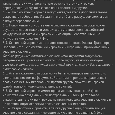
такие как атаки ультимативным оружием столиц игроков,
передислокация чужого флота на их планеты и другие.
6.2.4. На сюжетных игроков могут накладываться дополнительные
секретные требования. Их здания могут быть разрушаемыми, а сам
аккаунт передаваемым.
6.3. Пополнение искусственным флотом сюжетного игрока может
осуществляться только в условиях отсутствия военных действий
между этим игроком и игроками, имеющими собственный, не
искусственно созданный флот.
6.4. Сюжетный игрок имеет право контактировать (Атака, Транспорт,
Оборона и т.п.) с сюжетными игроками и игроками, принимающими
участие в сюжете.
Любые форумные контакты с сюжетными игроками могут быть
расценены как участие в сюжете. Если игрок, не принимающий
участие в сюжете ответил на сюжетный пост, он может быть атакован
сюжетным игроком.
6.5. Атаки сюжетного игрока могут быть мотивированы сюжетом,
сюжетным постом на форуме, действиями игроков, направленных
против сюжетных игроков или против группы сюжетных игроков
одной гильдии (коалиции, альянса, группы).
6.6. Сюжетный игрок не имеет права использовать свой флот
искусственно созданный или построенный, (весь флот своего
аккаунта) для атаки на игроков, не принимающих участия в сюжете и
не проявляющих агрессии против сюжетных игроков.
6.6.6. Разработчики проекта, а также другие люди, принимающие
участие в его создании, имеющие искусственно созданный флот