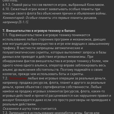
Overmind.
6.9.3. Главой расы тоссов является игрок, выбранный Конклавом.
6.10. Сюжетный игрок может захватывать особые планеты при
помощи своего флота без объяснения причин и объявления войны.
Комментарий: Особые планеты это первые планеты рукавов,
например [5:1:1].
7. Вмешательство в игровую технику и баланс
7.1. Под вмешательством в игровую технику понимается
использование любых сторонних программ и механизмов, дающих
или могущих дать преимущество в игре или ведущих к завышенному
трафику. В частности запрещены автоматические и
полуавтоматические скрипты, которые выполняют запросы в базы
данных или приводят в действие игровые механизмы. При
обнаружении фактов вмешательства в игровую технику у более, чем
одного члена одного альянса, оператор вправе заблокировать весь
альянс до выяснения обстоятельств. Поэтому подумайте о своих
коллегах, прежде чем использовать боты и скрипты.
7.2.
Запрещены
любые вне игровые операции за реальные деньги,
например: продажа ресурсов, флота, планет и другого за реальные
деньги, кроме объектов с сертификатом собственности. Любые
намёки на продажу игровых элементов (ресурсов, флота, каких-то
игровых действий и прочего) расцениваются как нарушение правил и
аккаунт блокируется даже если это просто разговоры не приведшие к
реальным действиям.
Сказанное в шутку тоже считается.
7.3. Запрещается использование недоработок игры, багов или