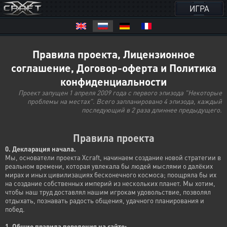
ИГРА
Правила проекта, Лицензионное
соглашение, Договор-оферта и Политика
конфиденциальности
Проект запущен 1 апреля 2009 года с первого эпизода "Некоторые
проблемы на местах". Всего запланировано 4 эпизода, каждый
последующий в 2 раза длиннее предыдущего.
Правила проекта
0. Декларация начала.
Мы, основатели проекта Xcraft, начинаем создание новой стратегии в
реальном времени, которая увлекала бы людей мыслями о далёких
мирах и иных цивилизациях бесконечного космоса; поощряла бы их
на создание собственных империй из нескольких планет. Мы хотим,
чтобы наш труд доставлял нашим игрокам удовольствие, позволял
отдыхать, познавать радость общения, удачного планирования и
побед.
1. Общие правила поведения на сайте: