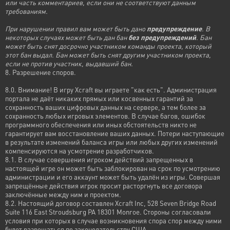
или часть комментариев, если они не соответствуют данным
требованиям.
При нарушении правил вам может быть дано
предупреждение
. В
некоторых случаях может быть дан бан
без предупреждений
. Бан
может быть снят досрочно участником команды проекта, который
этот бан выдал. Бан может быть снят другим участником проекта,
если не против участник, выдавший бан.
8. Разрешение споров.
8.0. Внимание! В игру Xcraft вы играете "как есть". Администрация
портала не даёт никаких прямых или косвенных гарантий за
сохранность ваших цифровых данных на сервере, а тем более за
сохранность любых игровых элементов. В случае багов, ошибок
программного обеспечения или иных обстоятельств никто не
гарантирует вам восстановление ваших данных. Потери наступающие
в результате изменений баланса игры или любых других изменений
компенсируются на усмотрение разработчиков.
8.1. В случае совершения игроком действий запрещенных в
настоящей игре он может быть заблокирован на срок по усмотрению
администрации и его аккаунт может быть удалён из игры. Совершая
запрещённые действия игрок просит расторгнуть все договора
заключённые между ним и проектом.
8.2. Настоящий договор составлен Xcraft Inc, 528 Seven Bridge Road
Suite 116 East Stroudsburg PA 18301 Monroe. Стороны согласовали
условия при которых в случае возникновения спора спор между ними
будет разрешаться по законодательству США.