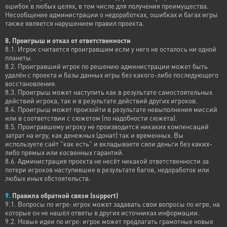
ошибок в любых целях, в том числе для получения преимущества.
Несообщение администрации о недоработках, ошибках и багах игры
также является нарушением правил проекта.
8. Проигрыш и отказ от ответственности
8.1. Игрок считается проигравшим если у него не осталось ни одной
планеты.
8.2. Проигравший игрок по решению администрации может быть
удалён с проекта и базы данных игры без какого-либо последующего
восстановления.
8.3. Проигрыш может наступить как в результате самостоятельных
действий игрока, так и в результате действий других игроков.
8.4. Проигрыш может произойти в результате невыполнения миссий
или в соответствии с сюжетом (по надобности сюжета).
8.5. Проигравшему игроку не производится никаких компенсаций
затрат на игру, как денежных (донат) так и временных. Вы
используете сайт "как есть" и вкладываете свои деньги без каких-
либо прямых или косвенных гарантий.
8.6. Администрация проекта не несёт никакой ответственности за
потери игроков наступившие в результате багов, недоработок или
любых иных обстоятельств.
9.
Правила обратной связи (support)
9.1. Вопросы по игре: игрок может задавать свои вопросы по игре, на
которые он не нашёл ответы в других источниках информации.
9.2. Новые идеи по игре: игрок может предлагать грамотные новые