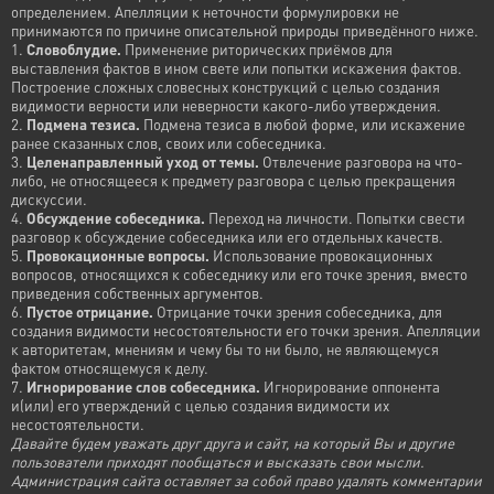
определением. Апелляции к неточности формулировки не
принимаются по причине описательной природы приведённого ниже.
1.
Словоблудие.
Применение риторических приёмов для
выставления фактов в ином свете или попытки искажения фактов.
Построение сложных словесных конструкций с целью создания
видимости верности или неверности какого-либо утверждения.
2.
Подмена тезиса.
Подмена тезиса в любой форме, или искажение
ранее сказанных слов, своих или собеседника.
3.
Целенаправленный уход от темы.
Отвлечение разговора на что-
либо, не относящееся к предмету разговора с целью прекращения
дискуссии.
4.
Обсуждение собеседника.
Переход на личности. Попытки свести
разговор к обсуждение собеседника или его отдельных качеств.
5.
Провокационные вопросы.
Использование провокационных
вопросов, относящихся к собеседнику или его точке зрения, вместо
приведения собственных аргументов.
6.
Пустое отрицание.
Отрицание точки зрения собеседника, для
создания видимости несостоятельности его точки зрения. Апелляции
к авторитетам, мнениям и чему бы то ни было, не являющемуся
фактом относящемуся к делу.
7.
Игнорирование слов собеседника.
Игнорирование оппонента
и(или) его утверждений с целью создания видимости их
несостоятельности.
Давайте будем уважать друг друга и сайт, на который Вы и другие
пользователи приходят пообщаться и высказать свои мысли.
Администрация сайта оставляет за собой право удалять комментарии