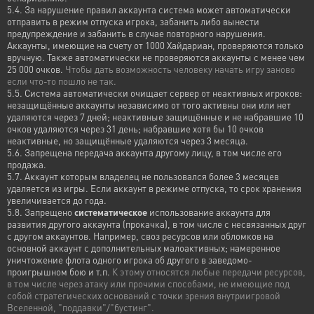
5.4. За нарушение правил аккаунта система может автоматически
отправить в режим отпуска игрока, забанить либо вынести
предупреждение и забанить в случае повторного нарушения.
Аккаунты, имеющие на счету от 1000 Хайдариан, проверяются только
вручную. Также автоматически не проверяются аккаунты с менее чем
25 000 очков.
Чтобы дать возможность человеку начать игру заново
если что-то пошло не так.
5.5. Система автоматически очищает сервер от неактивных игроков:
незащищённые аккаунты независимо от того активны они или нет
удаляются через 7 дней; неактивные защищённые и не набравшие 10
очков удаляются через 31 день; набравшие хотя бы 10 очков
неактивные, но защищённые удаляются через 3 месяца.
5.6. Запрещена передача аккаунта другому лицу, в том числе его
продажа.
5.7. Аккаунт которым владелец не пользовался более 3 месяцев
удаляется из игры. Если аккаунт в режиме отпуска, то срок хранения
увеличивается до года.
5.8. Запрещено
систематическое
использование аккаунта для
развития другого аккаунта (прокачка), в том числе с несвязанных друг
с другом аккаунтов. Например, своз ресурсов или обломков на
основной аккаунт с дополнительных малоактивных; намеренное
уничтожение флота одного игрока об другого в заведомо-
проигрышном бою и т.п.
К этому относятся любые передачи ресурсов,
в том числе через атаку или прочими способами, не имеющие под
собой стратегических оснований с точки зрения внутриигровой
Вселенной, "поддавки"/"бустинг".