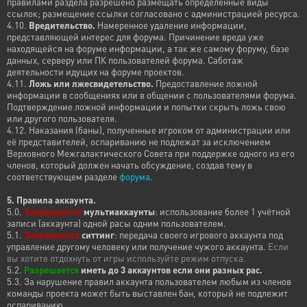
правилами раздела разрешено размещать определенные виды
ссылок; размещение ссылки согласовано с администрацией ресурса.
4.10.
Вредительство.
Намеренное удаление информации,
представляющей интерес для форума. Причинение вреда уже
находящейся на форуме информации, а так же самому форуму, базе
данных, серверу или ПК пользователей форума. Саботаж
деятельности идущих на форуме проектов.
4.11.
Ложь или лжесвидетельство.
Предоставление ложной
информации в сообщениях или в общении с пользователями форума.
Подтверждение ложной информации и попытки скрыть ложь свою
или другого пользователя.
4.12. Наказания (баны), полученные игроком от администрации или
её представителей, оспариванию не подлежат за исключением
Верховного Межгалактического Совета при поддержке одного из его
членов, который должен начать обсуждение, создав тему в
соответствующем разделе
форума
.
5. Правила аккаунта.
5.0.
Запрещаются
мультиаккаунты
: использование более 1 учётной
записи (аккаунта) одной расы одним пользователем.
5.1.
Запрещается
ситтинг
: передача своего игрового аккаунта под
управление другому человеку или получение чужого аккаунта.
Если
вы хотите отдохнуть от игры используйте режим отпуска.
5.2.
Разрешается
иметь до 3 аккаунтов если они разных рас.
5.3. За нарушение правил аккаунта пользователем любым из членов
команды проекта может быть выставлен бан, который не подлежит
оспариванию.