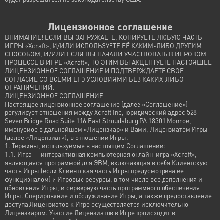
Лицензионное соглашение
ВНИМАНИЕ! ЕСЛИ ВЫ ЗАГРУЖАЕТЕ, КОПИРУЕТЕ ЛЮБУЮ ЧАСТЬ
ИГРЫ «Xcraft», И/ИЛИ ИСПОЛЬЗУЕТЕ ЕЁ КАКИМ-ЛИБО ДРУГИМ
СПОСОБОМ, И/ИЛИ ЕСЛИ ВЫ НАЧАЛИ УЧАСТВОВАТЬ В ИГРОВОМ
ПРОЦЕССЕ В ИГРЕ «Xcraft», ТО ЭТИМ ВЫ АКЦЕПТУЕТЕ НАСТОЯЩЕЕ
ЛИЦЕНЗИОННОЕ СОГЛАШЕНИЕ И ПОДТВЕРЖДАЕТЕ СВОЕ
СОГЛАСИЕ СО ВСЕМИ ЕГО УСЛОВИЯМИ БЕЗ КАКИХ-ЛИБО
ОГРАНИЧЕНИЙ.
ЛИЦЕНЗИОННОЕ СОГЛАШЕНИЕ
Настоящее лицензионное соглашение (далее «Соглашение»)
регулирует отношения между Xcraft Inc, юридический адрес 528
Seven Bridge Road Suite 116 East Stroudsburg PA 18301 Monroe,
именуемое в дальнейшем «Лицензиар» и Вами, Лицензиатом Игры
(далее «Лицензиат»), в отношении Игры.
1. Термины, используемые в настоящем Соглашении:
1.1. Игра — интерактивная компьютерная онлайн-игра «Xcraft»,
являющаяся программой для ЭВМ, включающая в себя Клиентскую
часть Игры (если Клиентская часть Игры предусмотрена ее
функционалом) и Игровые ресурсы, в том числе все дополнения и
обновления Игры, и серверную часть программного обеспечения
Игры. Оперирование и обслуживание Игры, а также предоставление
доступа Лицензиатов к Игре осуществляется исключительно
Лицензиаром. Участие Лицензиатов в Игре происходит в