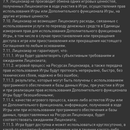
7.9. Лицензиар не производит обмена одних игровых ценностей,
полученных Лицензиатом в ходе участия в Игре, осуществления прав
использования Игры или Дополнительного функционала Игры, на
другие игровые ценности.
7.10. Лицензиар не возмещает Лицензиату расходы, связанные с
использованием услуги по переводу денежных средств в Единицы
измерения прав для использования Дополнительного функционала
Игры, в том числе в случае приостановления или прекращения
доступа к игре или приостановления или прекращения настоящего
Соглашения по любым основаниям.
7.11. Лицензиар не гарантирует, что:
7.11.1. Игра будет удовлетворять субъективным требованиям и
ожиданиям Лицензиата;
7.11.2. игровой процесс на Ресурсах Лицензиара, а также передача
прав использования Игры будут протекать непрерывно, быстро, без
технических сбоев, надежно и без ошибок;
7.11.3. результаты, которые могут быть получены с использованием
программного обеспечения и базы данных Игры, при участии в Игре
и при реализации прав использования Дополнительного функционала
Игры будут безошибочными;
7.11.4. качество игрового процесса, каких-либо аспектов Игры или
ее Дополнительного функционала, информации, полученной в ходе
Игры или при использовании программного обеспечения и базы
данных, предоставляемых на Ресурсах Лицензиара, будет
соответствовать ожиданиям Лицензиата;
7.11.5. Игра будет доступна и может использоваться круглосуточно, в
какой-то конкретный момент времени или в течение какого-либо