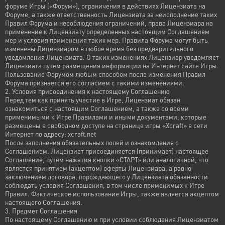
форуме Игры («Форум»), ограничения в действиях Лицензиата на
Форуме, а также ответственность Лицензиата за неисполнение таких
Правил Форума и несоблюдения ограничений, права Лицензиара на
применение к Лицензиату определенных настоящим Соглашением
мер и условия применения таких мер. Правила Форума могут быть
изменены Лицензиаром в любое время без предварительного
уведомления Лицензиата. О таких изменениях Лицензиар уведомляет
Лицензиата путем размещения информации на Интернет сайте Игры.
Пользование Форумом любым способом после изменения Правил
Форума признается его согласием с такими изменениями.
2. Условия присоединения к настоящему Соглашению
Перед тем как принять участие в Игре, Лицензиат обязан
ознакомиться с настоящим Соглашением, а также со всеми
применимыми к Игре Правилами и иными документами, которые
размещены в свободном доступе на странице игры «Xcraft» в сети
Интернет по адресу: xcraft.net
После заполнения обязательных полей и ознакомления с
Соглашением, Лицензиат присоединяется (принимает) настоящее
Соглашение, путем нажатия кнопки «СТАРТ» или аналогичной, что
является принятием (акцептом) оферты Лицензиара, а равно
заключением договора, порождающего у Лицензиата обязанности
соблюдать условия Соглашения, в том числе применимых к Игре
Правил. Фактическое использование Игры, также является акцептом
настоящего Соглашения.
3. Предмет Соглашения
По настоящему Соглашению и при условии соблюдения Лицензиатом