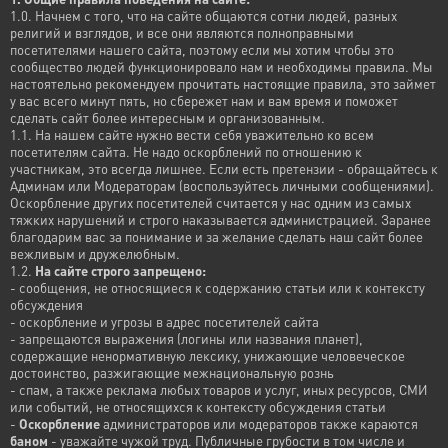
1.0. Начнем с того, что на сайте общаются сотни людей, разных
религий и взглядов, и все они являются полноправными
посетителями нашего сайта, поэтому если мы хотим чтобы это
сообщество людей функционировало нам и необходимы правила. Мы
настоятельно рекомендуем прочитать настоящие правила, это займет
у вас всего минут пять, но сбережет нам и вам время и поможет
сделать сайт более интересным и организованным.
1.1. На нашем сайте нужно вести себя уважительно ко всем
посетителям сайта. Не надо оскорблений по отношению к
участникам, это всегда лишнее. Если есть претензии - обращайтесь к
Админам или Модераторам (воспользуйтесь личными сообщениями).
Оскорбление других посетителей считается у нас одним из самых
тяжких нарушений и строго наказывается администрацией. Заранее
благодарим вас за понимание и за желание сделать наш сайт более
вежливым и дружелюбным.
1.2.
На сайте строго запрещено:
- сообщения, не относящиеся к содержанию статьи или к контексту
обсуждения
- оскорбление и угрозы в адрес посетителей сайта
- запрещаются выражения (логины или названия планет),
содержащие ненормативную лексику, унижающие человеческое
достоинство, разжигающие межнациональную рознь
- спам, а также реклама любых товаров и услуг, иных ресурсов, СМИ
или событий, не относящихся к контексту обсуждения статьи
-
Оскорбление
администраторов или модераторов также караются
баном
- уважайте чужой труд. Публичные грубости в том числе и