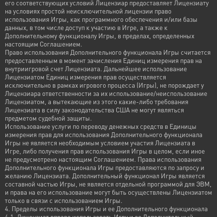
его соответствующих условий Лицензиар предоставляет Лицензиату
на условиях простой неисключительной лицензии право
использования Игры, как программного обеспечения и/или базы
данных, в том числе доступ к участию в Игре, а также к
Дополнительному функционалу Игры, в пределах, определенных
настоящим Соглашением.
Право использования Дополнительного функционала Игры считается
предоставленным в момент зачисления Единиц измерения прав на
внутриигровой счет Лицензиата. Дальнейшее использование
Лицензиатом Единиц измерения прав осуществляется
исключительно в рамках игрового процесса (Игры), не порождает у
Лицензиара ответственности за их использование/неиспользование
Лицензиатом, а вытекающие из этого какие-либо требования
Лицензиата в силу законодательства США не могут являться
предметом судебной защиты.
Использование услуги по переводу денежных средств в Единицы
измерения прав для использования Дополнительного функционала
Игры не является необходимым условием участия Лицензиата в
Игре, либо получения прав использования Игры в целом, если иное
не предусмотрено настоящим Соглашением. Права использования
Дополнительного функционала Игры предоставляются по запросу и
желанию Лицензиата. Дополнительный функционал Игры является
составной частью Игры, не является отдельной программой для ЭВМ,
и права на его использование могут быть осуществлены Лицензиатом
только в связи с использованием Игры.
4. Пределы использования Игры и ее Дополнительного функционала
4.1. Лицензиат вправе использовать Игру и ее Дополнительный