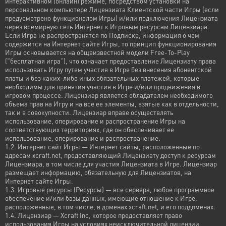
интерактивном (онлайн) режиме, посредством установки на
персональном компьютере Лицензиата Клиентской части Игры (если
предусмотрено функционалом Игры) и/или подключения Лицензиата
через всемирную сеть Интернет к Игровым ресурсам Лицензиара.
Если Игра не распространятся по Подписке, информация о чем
содержится на Интернет сайте Игры, то принцип функционирования
Игры основывается на общеизвестной модели Free-To-Play
(“бесплатная игра”), что означает предоставление Лицензиату права
использовать Игру путем участия в Игре без внесения абонентской
платы и без каких-либо иных обязательных платежей, которые
необходимы для принятия участия в Игре и/или продвижения в
игровом процессе. Лицензиар является обладателем необходимого
объема прав на Игру и на все ее элементы, взятые как в отдельности,
так и в совокупности. Лицензиар вправе осуществлять
использование, оперирование и распространение Игры на
соответствующих территориях, где он обеспечивает ее
использование, оперирование и распространение.
1.2. Интернет сайт Игры — Интернет сайты, расположенные по
адресам xcraft.net, предоставляющий Лицензиату доступ к ресурсам
Лицензиара, в том числе для участия Лицензиата в Игре. Лицензиар
размещает информацию, обязательную для Лицензиатов, на
Интернет сайте Игры.
1.3. Игровые ресурсы (Ресурсы) — все сервера, любое программное
обеспечение и/или базы данных, имеющие отношение к Игре,
расположенные, в том числе, в доменах xcraft.net, и его поддоменах.
1.4. Лицензиар — Xcraft Inc, которое предоставляет право
использования Игры на условиях неисключительной лицензии