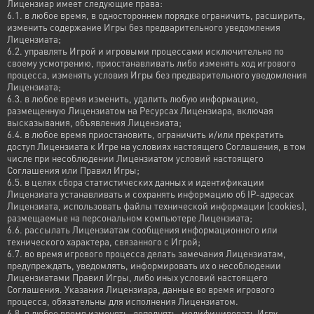
Лицензиар имеет следующие права:
6.1. в любое время, в одностороннем порядке ограничить, расширить,
изменить содержание Игры без предварительного уведомления
Лицензиата;
6.2. управлять Игрой и игровыми процессами исключительно по
своему усмотрению, приостанавливать либо изменять ход игрового
процесса, изменять условия Игры без предварительного уведомления
Лицензиата;
6.3. в любое время изменить, удалить любую информацию,
размещенную Лицензиатом на Ресурсах Лицензиара, включая
высказывания, объявления Лицензиата;
6.4. в любое время приостановить, ограничить и/или прекратить
доступ Лицензиата к Игре на условиях настоящего Соглашения, в том
числе при несоблюдении Лицензиатом условий настоящего
Соглашения или Правил Игры;
6.5. в целях сбора статистических данных и идентификации
Лицензиата устанавливать и сохранять информацию об IP-адресах
Лицензиата, использовать файлы технической информации (cookies),
размещаемые на персональном компьютере Лицензиата;
6.6. рассылать Лицензиатам сообщения информационного или
технического характера, связанного с Игрой;
6.7. во время игрового процесса делать замечания Лицензиатам,
предупреждать, уведомлять, информировать их о несоблюдении
Лицензиатами Правил Игры, либо иных условий настоящего
Соглашения. Указания Лицензиара, данные во время игрового
процесса, обязательны для исполнения Лицензиатом.
6.8. в любое время изменять, дополнять, модифицировать Игру,