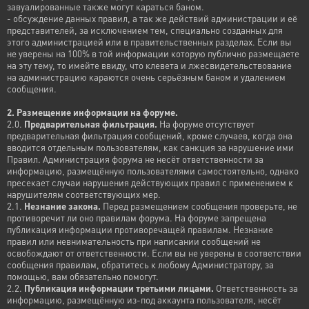
завуалированные также могут караться баном.
- обсуждение данных правил, а так же действий администрации и её
представителей, за исключением тем, специально созданных для
этого администрацией или в правительственных разделах. Если вы
не уверены на 100% в той информации которую публично размещаете
на эту тему, то имейте ввиду, что клевета и лжесвидетельствование
на администрацию караются очень серьёзным баном и удалением
сообщения.
2. Размещение информации на форуме.
2.0.
Предварительная фильтрация.
На форуме отсутствует
предварительная фильтрация сообщений, кроме случаев, когда она
вводится отдельным пользователям, как санкция за нарушение ими
Правил. Администрация форума не несёт ответственности за
информацию, размещённую пользователями самостоятельно, однако
пресекает случаи нарушения действующих правил с применением к
нарушителям соответствующих мер.
2.1.
Незнание закона.
Перед размещением сообщения проверьте, не
противоречит ли оно правилам форума. На форуме запрещена
публикация информации противоречащей правилам. Незнание
правил или невнимательность при написании сообщений не
освобождают от ответственности. Если вы не уверены в соответствии
сообщения правилам, обратитесь к любому Администратору, за
помощью, вам обязательно помогут.
2.2.
Публикация информации третьими лицами.
Ответственность за
информацию, размещённую из-под аккаунта пользователя, несёт