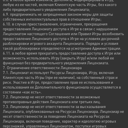
любую из ее частей, включая Клиентскую часть Игры, без какого
либо предварительного уведомления Лицензиата;
6.9. предпринимать не запрещенные законом меры для защиты
собственных интеллектуальных прав в отношении Игры;
6.10. в случае приостановления, ограничения, прекращения
предоставления Лицензиату доступа к Игре в связи с нарушением
Лицензиатом настоящего Соглашения или Правил Игры возобновить
предоставление Лицензиату доступа к Игре на условиях досрочной
разблокировки игрового аккаунта Лицензиата. Порядок и условия
такой разблокировки определяются на усмотрение Администрации.
6.11. в любое время прекратить предоставление доступа к Игре или
возможность использовать Игру (закрыть Игру) и/или любой ее
функционал без предварительного уведомления Лицензиата.
7. Ограничение ответственности Лицензиара
7.1. Лицензиат использует Ресурсы Лицензиара, Игру, включая
Клиентскую часть Игры (при ее наличии), на собственный страх и
риск. Участие в Игре, предоставление прав ее использования и
использования ее Дополнительного функционала осуществляется в
состоянии «как есть».
7.2. Лицензиар не несет ответственности за возможные
противоправные действия Лицензиата или третьих лиц.
7.3. Лицензиар не несет ответственности за высказывания
Лицензиата, опубликованные на Ресурсах Лицензиара. Лицензиар не
несет ответственности за поведение Лицензиата на Ресурсах
Лицензиара, включая поведение, характер и идеологию игровых
персонажей, управляемых Лицензиатом, поступки игровых