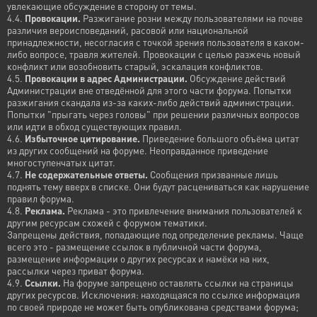
увлекающие обсуждение в сторону от темы.
4.4.
Провокации.
Разжигание розни между пользователями на почве
различия вероисповеданий, расовой или национальной
принадлежности, несогласия с точкой зрения пользователя в каком-
либо вопросе, травля жителей. Провокации с целью разжечь новый
конфликт или возобновить старый, эскалация конфликтов.
4.5.
Провокации в адрес Администрации.
Обсуждение действий
Администрации вне отведённой для этого части форума. Попытки
разжигания скандала из-за каких-либо действий администрации.
Попытки "прыгать через головы" при решении различных вопросов
или идти в обход существующих правил.
4.6.
Избыточное цитирование.
Приведение большого объёма цитат
из других сообщений на форуме. Неоправданное приведение
многоступенчатых цитат.
4.7.
Не содержательные ответы.
Сообщения призванные лишь
поднять тему вверх в списке. Они будут расцениваться как нарушение
правил форума.
4.8.
Реклама.
Реклама - это привлечение внимания пользователей к
другим ресурсам схожей с форумом тематики.
Запрещены действия, попадающие под определение рекламы. Чаще
всего это - размещение ссылок в публичной части форума,
размещение информации о других ресурсах и намёки на них,
рассылки через приват форума.
4.9.
Ссылки.
На форуме запрещено оставлять ссылки на страницы
других ресурсов. Исключения: находящаяся по ссылке информация
по своей природе не может быть опубликована средствами форума;