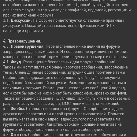
оскорбления даже в косвенной форме. Данный пункт действителен
для всего форума, в том числе для профилей, подписей, репутации и
прочих дополнений форума.
3.1.
Дискуссии.
На форуме приветствуется следование правилам
дискуссии. Пожалуйста ознакомьтесь с Приложением №1 к
настоящим правилам.
4. Правонарушения.
4.0.
Правонарушения.
Перечисленные ниже деяния на форуме
запрещены под любым видом. Их совершение привлечёт внимание
модераторов и повлечёт применение адекватных мер с их стороны.
4.1.
Флуд.
Размещение бесполезных для форума сообщений.
Таковыми могут являться очень короткие сообщения, засоряющие
темы. Очень длинные сообщения, затрудняющие прочтение темы.
Сообщения, содержащие в себе словесную "воду", не несущие
подобающей смысловой нагрузки. Размещение одинаковых тем в
нескольких форумах. Размещение нескольких сообщений подряд,
если хотя бы одно из них может быть классифицировано как флуд.
Также запрещено создание “шутливых” или глупых тем в серьёзных
разделах форума – новые идеи, ВМС, ловим баги, книга жалоб.
4.2.
Флейм.
Скандалы и склоки на форуме. Оскорбления в адрес
другого пользователя или целой группы пользователей. Попытки
вызвать негатив в свой адрес, адрес другого пользователя или
группы пользователей. Хамство, сарказм, создание негатива на
форуме, обсуждение личностных качеств собеседника.
4.3.
Оффтоп.
Сообщения, не соответствующие теме обсуждения и