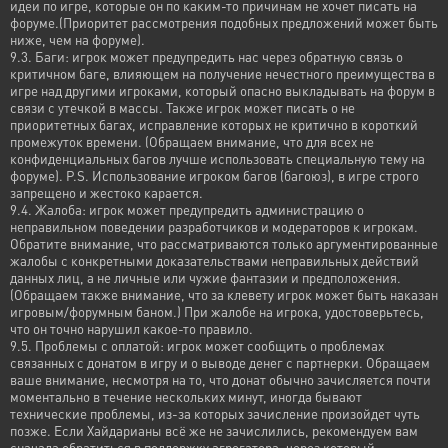
идеи по игре, которые он по каким-то причинам не хочет писать на
форуме.(Приоритет рассмотрения подобных предложений может быть
ниже, чем на форуме).
9.3. Баги: игрок может предупредить нас через обратную связь о
критичном баге, влияющем на получение нечестного преимущества в
игре над другими игроками, который опасно выкладывать на форум в
связи с утечкой в массы. Также игрок может писать о не
приоритетных багах, исправление которых не критично в короткий
промежуток времени. (Обращаем внимание, что для всех не
конфиденциальных багов лучше использовать специальную тему на
форуме). P.S. Использование игроком багов (багоюз), в игре строго
запрещено и жестоко карается.
9.4. Жалоба: игрок может предупредить администрацию о
неправильном поведении разработчиков и модераторов к игрокам.
Обратите внимание, что рассматриваются только аргументированные
жалобы с конкретными доказательствами неправильных действий
данных лиц, а не личные или чужие фантазии и предположения.
(Обращаем также внимание, что за клевету игрок может быть наказан
игровым/форумным баном.) При жалобе на игрока, удостоверьтесь,
что он точно нарушил какое-то правило.
9.5. Проблемы с оплатой: игрок может сообщить о проблемах
связанных с донатом в игру и о выводе денег с партнерки. Обращаем
ваше внимание, несмотря на то, что донат обычно зачисляется почти
моментально в течение нескольких минут, иногда бывают
технические проблемы, из-за которых зачисление произойдет чуть
позже. Если Хайдарианы всё же не зачислились, рекомендуем вам
сначала обратиться в поддержку агрегатора, через который