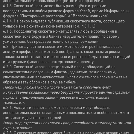
дополнительное использование цветов и изображений.
6.1.3. Сюжетный пост может быть размещён с игровыми
последствиями в любом разделе форумов Xcraft, кроме Информ-зоны,
форумов "Посторонние разговоры" и "Вопросы новичков".
6.1.4. Не рекомендуется публикация сюжетного поста, состоящего
только из не сюжетных комментариев (см. п 6.1.1.).
6.1.5. Координатор сюжета может удалять любые сообщения в
сюжетной зоне форума и банить нарушителей правил по своему
усмотрению, без предварительного предупреждения.
6.2. Принять участие в сюжете может любой игрок (написав свою
анкету в профиле и сюжетный пост), а стать сюжетным игроком
только за особые заслуги, включая игровые победы в воинах гильдий
или крупные финансовые пожертвования проекту.
6.2.0. Сюжетный игрок - специальный игрок, обладающий не
самостоятельно созданным флотом, зданиями, технологиями,
ультимативными возможностями. Флот сюжетного игрока может не
образовывать обломков в случае гибели.
Например, у сюжетного игрока может быть огромный флот,
искусственно созданный через базу данных проекта администрацией
портала, специальные здания, ресурсы и дополнительные
технологии.
6.2.1. Аккаунт и планеты сюжетного игрока могут обладать
дополнительными не оглашёнными пользователям особенностями, в
том числе и для тестовых целей.
Например, строения нескольких рас, способность к телепортации или
скрытия планет.
6.2.3. С сюжетных игроков могут быть сняты различные ограничения,