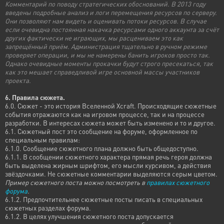
Комментарий по поводу стратегических обоснований. В 2013 году
введены подробные анализ и логи перемещения ресурсов по серверу.
Они позволяют нам видеть и оценивать потоки ресурсов. В случае
если очевидна постоянная накачка ресурсами одного аккаунта за счёт
других фактически не играющих, мы расцениваем это как
запрещённый приём. Администрация тщательно в ручном режиме
проверяет операции, и мы не намерены банить игроков просто так.
Однако очевидные моменты прокачки будут строго пресекаться, так
как это мешает справедливой игре основной массы участников
проекта.
6. Правила сюжета.
6.0. Сюжет - это история Вселенной Xcraft. Происходящие сюжетные
события отражаются как на игровом процессе, так и на процессе
разработки. В интересах сюжета может быть изменено и то и другое.
6.1. Сюжетный пост это сообщение на форуме, оформленное по
специальным правилам:
6.1.0. Сообщение сюжетного плана должно быть общедоступно.
6.1.1. В сообщении сюжетного характера прямая речь героя должна
быть выделена жирным шрифтом, его мысли курсивом, а действия
звёздочками. Не сюжетные комментарии выделяются серым цветом.
Пример сюжетного поста можно посмотреть в
правилах сюжетного
форума
.
6.1.2. Предпочтительнее сюжетные посты писать в специальных
сюжетных разделах форума.
6.1.2. В целях улучшения сюжетного поста допускается