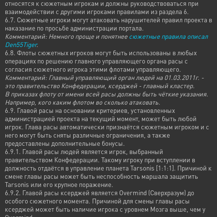
относятся к сюжетным игрокам и должны руководствоваться при
взаимодействии с другими игроками правилами из раздела 6.
6.7. Сюжетные игроки могут атаковать нарушителей правил проекта в
наказание по просьбе администрации портала.
Комментарий: Немного проще и понятнее
сюжетные правила описал
Den55Tiger
.
6.8. Флоты сюжетных игроков могут быть использованы в любых
операциях по решению главного управляющего органа расы с
согласия сюжетного игрока этими флотами управляющего.
Комментарий: Главный управляющий орган людей на 01.03.2011г. -
это правительство Конфедерации, ксерджей - главный кластер.
В приказах флоту от имени всей расы должны быть чёткие указания.
Например, кого каким флотом во сколько атаковать.
6.9. Главой расы на основании критериев, установленных
администрацией проекта на текущий момент, может быть любой
игрок. Глава расы автоматически признаётся сюжетным игроком и с
него могут быть сняты различные ограничения, а также
предоставлены дополнительные бонусы.
6.9.1. Главой расы людей является игрок, выбранный
правительством Конфедерации. Такому игроку при вступлении в
должность отдаётся в управление планета Tarsonis [1:1:1]. Причиной к
смене главы расы может быть неспособность маршала защитить
Tarsonis или его крупное поражение.
6.9.2. Главой расы ксерджей является Overmind (Сверхразум) до
особого сюжетного момента. Причиной для смены главы расы
ксерджей может быть наличие игрока с уровнем Мозга выше, чем у