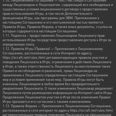
1.10. Лицензионное соглашение — текст настоящего Соглашения
между Лицензиаром и Лицензиатом, содержащий все необходимые и
существенные условия лицензионного договора о предоставлении
прав использования Игры, в том числе Дополнительного
функционала Игры, как программы для ЭВМ. Приложением к
настоящему Соглашению и его неотъемлемой частью являются
Правила Игры, Правила Форума, а также иные документы, ссылка на
которые содержится в настоящем Соглашении.
1.11. Подписка – предоставление Лицензиаром Лицензиату прав
использования Игры посредством предоставления доступа к Игре за
определенную плату.
1.12. Правила Игры (Правила) — Приложения к Лицензионному
Соглашению, расположенные в сети Интернет по адресу
https://xcraft.net/rules.html регламентирующие правила участия и
поведения Лицензиата в Игре, ограничения в действиях Лицензиата
в Игре, а также ответственность Лицензиата за неисполнение таких
Правил и несоблюдения ограничений, права Лицензиара на
применение к Лицензиату определенных настоящим Соглашением
мер и условия применения таких мер. Правила Игры могут быть
изменены Лицензиаром в любое время без предварительного
уведомления Лицензиата. О таких изменениях Лицензиар уведомляет
Лицензиата путем размещения информации на Интернет сайте Игры.
Продолжение Лицензиатом участия в Игре после изменения Правил
Игры признается его согласием с такими изменениями.
1.13. Правила Форума — Приложения к Лицензионному Соглашению,
расположенные в сети интернет по адресу https://xcraft.net/rules.html
регламентирующие правила поведения Лицензиата на официальном