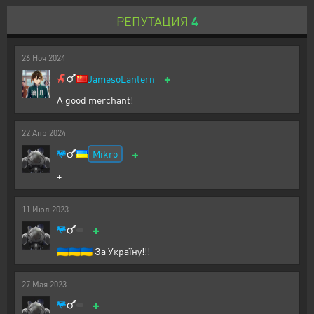
РЕПУТАЦИЯ
4
26
Ноя
2024
+
JamesoLantern
A good merchant!
22
Апр
2024
+
Mikro
+
11
Июл
2023
+
🇺🇦🇺🇦🇺🇦 За Україну!!!
27
Мая
2023
+