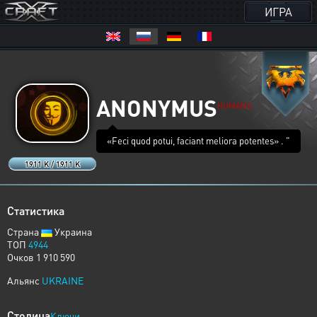
ИГРА
ANONYMUS
HUMANS
«Feci quod potui, faciant meliora potentes» . "
1911 K / 1911 K
Статистика
Страна
Украина
ТОП
4944
Очков 1 910 590
Альянс
UKRAINE
Столица
Ключи