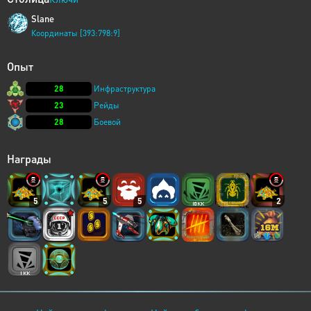
Slane
Координаты [393:798:9]
Опыт
28
Инфраструктура
23
Рейды
28
Боевой
Награды
5
5
5
2