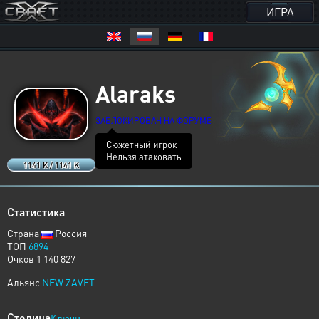
ИГРА
Alaraks
ЗАБЛОКИРОВАН НА ФОРУМЕ
Сюжетный игрок
Нельзя атаковать
1141 K / 1141 K
Статистика
Страна
Россия
ТОП
6894
Очков 1 140 827
Альянс
NEW ZAVET
Столица
Ключи