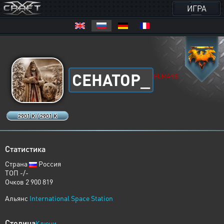
ИГРА
CEHATOP_
HUMANS
2901 K / 2901 K
Статистика
Страна
Россия
ТОП -/-
Очков 2 900 819
Альянс
International Space Station
Столица
Ключи