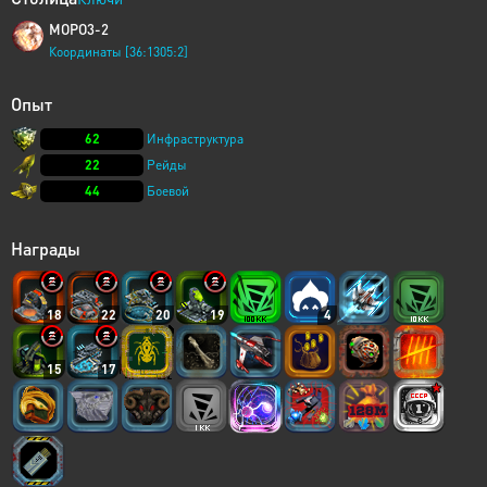
MOPO3-2
Координаты [36:1305:2]
Опыт
62
Инфраструктура
22
Рейды
44
Боевой
Награды
18
22
20
19
4
15
17