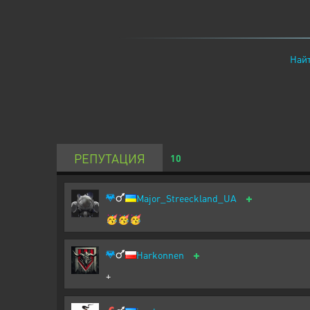
Найт
РЕПУТАЦИЯ
10
+
Major_Streeckland_UA
🥳🥳🥳
+
Harkonnen
+