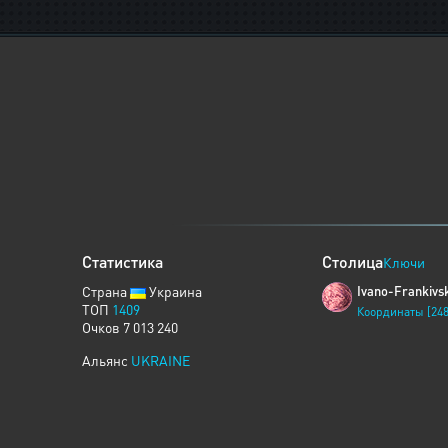
Статистика
Столица
Ключи
Страна
Украина
Ivano-Frankivs
ТОП
1409
Координаты [248
Очков 7 013 240
Альянс
UKRAINE