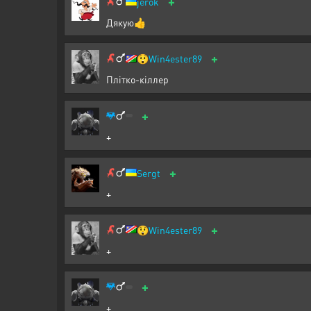
+
jerok
Дякую👍
+
😲
Win4ester89
Плітко-кіллер
+
+
+
Sergt
+
+
😲
Win4ester89
+
+
+