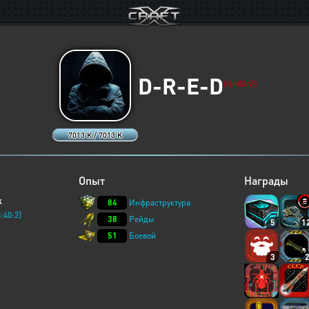
D-R-E-D
HUMANS
7013 K / 7013 K
Опыт
Награды
k
84
Инфраструктура
:40:2]
38
Рейды
5
1
51
Боевой
3