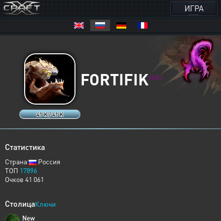
ИГРА
FORTIFIK
XERJ
41 K / 41 K
Статистика
Страна
Россия
ТОП
17896
Очков 41 061
Столица
Ключи
New