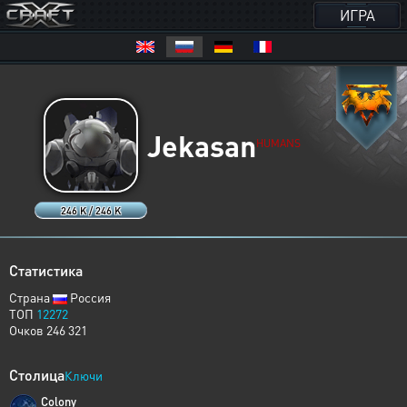
ИГРА
Jekasan
HUMANS
246 K / 246 K
Статистика
Страна
Россия
ТОП
12272
Очков 246 321
Столица
Ключи
Colony