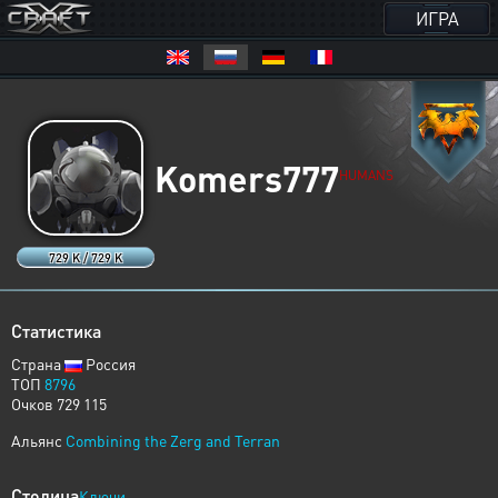
ИГРА
Komers777
HUMANS
729 K / 729 K
Статистика
Страна
Россия
ТОП
8796
Очков 729 115
Альянс
Combining the Zerg and Terran
Столица
Ключи