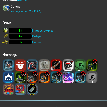
Colony
Координаты [283:223:7]
Опыт
18
Инфраструктура
16
Рейды
35
Боевой
Награды
2