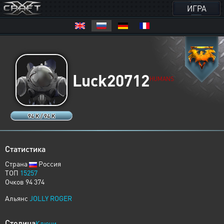
ИГРА
Luck20712
HUMANS
94 K / 94 K
Статистика
Страна
Россия
ТОП
15257
Очков 94 374
Альянс
JOLLY ROGER
Столица
Ключи