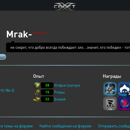
Mrak-
HUMANS
не секрет, что добро всегда побеждает зло...значит, кто победил - т
Опыт
Награды
28
Инфраструктура
15:786:3]
15
Рейды
32
Боевой
и темы на форуме
Найти сообщения на форуме
Отправить сообщ