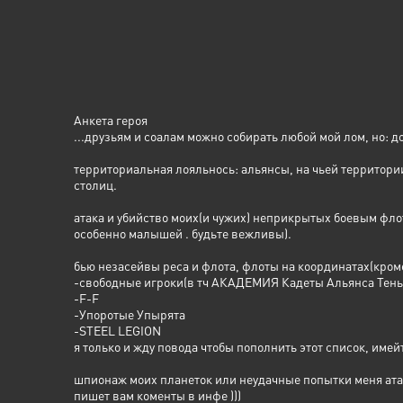
Анкета героя
...друзьям и соалам можно собирать любой мой лом, но: д
территориальная лояльнось: альянсы, на чьей территори
столиц.
атака и убийство моих(и чужих) неприкрытых боевым флот
особенно малышей . будьте вежливы).
бью незасейвы реса и флота, флоты на координатах(кроме
-свободные игроки(в тч АКАДЕМИЯ Кадеты Альянса Тень 
-F-F
-Упоротые Упырята
-STEEL LEGION
я только и жду повода чтобы пополнить этот список, имей
шпионаж моих планеток или неудачные попытки меня атаков
пишет вам коменты в инфе )))