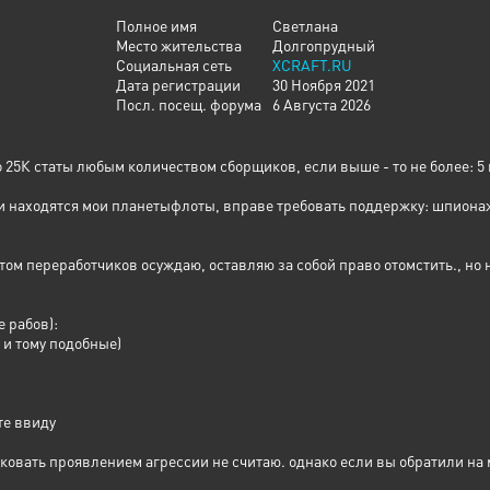
Полное имя
Светлана
Место жительства
Долгопрудный
Социальная сеть
XCRAFT.RU
Дата регистрации
30 Ноября 2021
Посл. посещ. форума
6 Августа 2026
о 25К статы любым количеством сборщиков, если выше - то не более: 5
и находятся мои планетыфлоты, вправе требовать поддержку: шпионаж 
ом переработчиков осуждаю, оставляю за собой право отомстить., но не
 рабов):
и тому подобные)
те ввиду
ать проявлением агрессии не считаю. однако если вы обратили на меня