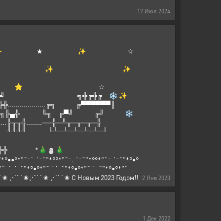
17
Июл
2024
 ★ ✨ ☆
 ✨
⭐ ✨ * ✨ ✨
* ★
 ⭐ ☆
╝ ╗╬╔╬╔ ❄ ✨
........╔╗ ╔▀▀▀▀▀▀║
╬ ╚╗ ╔▀╝ ╔╝ ❄
.....══╬═╩╦═╦═╦═╬
 ╝╝╝╝ ╘╧═╧═╧═╧═╧═╛
 .╬╬╬╬╬ *🎄⛄🎄
¯˜"*°••°*"˜¯ ` ´¯˜"*°´¯˜"*°••°*"˜¯` ´¯˜"*°´¯˜"*°••°*"˜¯` ´¯˜"*°••°*"˜¯` ´¯˜"*°°*"˜¯. ´¯˜"*°°*"˜¯ ´¯˜"*°•°
"˜¯` ´¯˜"*°•°*"˜ ´´¯˜"*°•°*"˜ ´¯˜"*°•°*"˜
``✬⋰``✬ ⋰``✬ С Новым 2023 Годом!!
2
Янв
2023
1
Дек
2022