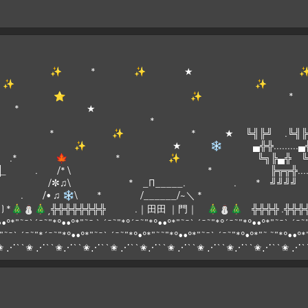
 ✨ * ✨ ★ ✨
* ★ ✨
]¯¯¯[_______☆ 
\ ★ 
/\ \ *
 * ✨ * ★ ╚╣╠╝ .╚╣╠
 ❄ ▄╬╬.........▄╬╬...........
.* 🍁 * ✨ ╚╗╠▄╬ ╚╗╠▄
══° _██_ . /* \ * ╠╦╦╬.......╠╦╦╬...
:▒▒ .(´• ̮•) /✼♫\ * _Π_____. . * ╝╝╝╝
. ( . • . ) . /• ♫ ❄\ * /______/~＼ *
..'•'.. ) *🎄⛄🎄˛╬╬╬╬╬╬╬╬ .｜田田 ｜門｜ 🎄⛄🎄 ╬╬╬╬
̿̿̿̿ ̶̿ ̶̶̿̿ ̶̿ ̶̶̿̿ ̶▃▅▅▃̶̶̿̿ ̶̿ ̶̶̶̶̿̿̿̿ ̶̶̿̿ ̶̿ ̶̶̿̿ ̶̶̶̿̿̿ ̶̿ ̶̿ ̶̶̿̿ ̶̶̶̿̿̿ ̶̿ ̶̶̿̿ ̶̶̿̿ ̶̶̶̿̿̿ ̶̿ ̶̶̿̿ ̶̿ ̶̿ ̶̶̿̿ ̶̶̶̿̿̿ ̶̿ ̶̶̿̿ ̶̶̶̶̿̿̿̿ ̶̶̿̿ ̶̿ ̶̿"*°••°*"˜¯`´
"˜¯` ´¯˜"*´¯˜"*°••°*"˜¯` ´¯˜"*°•°*"˜˜"*°••°*"˜¯` ´¯˜"*°•°*"˜ ˜"*°••°*
⋰``✬ ⋰``✬⋰``✬⋰``✬ ⋰``✬⋰``✬ ⋰``✬ ⋰``✬⋰``✬⋰``✬ ⋰``✬ ⋰