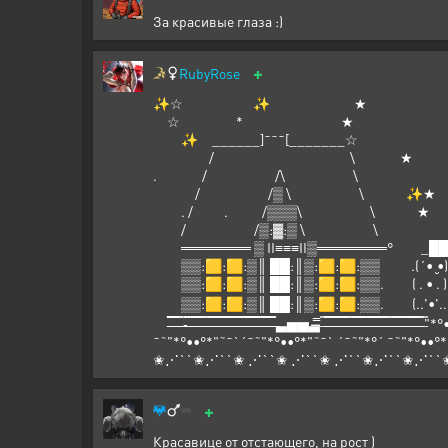
За красивые глаза :)
+
RubyRose
✨☆ ✨ ★
☆ 
✨ ______
/ 
. / 
/ /▒ \ \ ✨★
. / . /▒▒▒\ \ ★ ✨ ★
/ /▒:▓:▒ \ \ 
═══════ ▒ II≡≡≡II▒═════
▒▒:🟨:🟨:▒║ ██:║▒:🟨:🟨
▒▒:🟨:🟨:▒║ ██:║▒:🟨:🟨:▒▒
▒▒:🟨:🟨:▒║ ██:║▒:🟨:🟨:▒▒. (
̶̶̶̶̿̿̿̿ ̶̶̿̿ ̶̿ ̶̿-̶̶̿̿ ̶̿ ̶̶̶̶̿̿̿̿ ̶̶̿̿ ̶̿ ̶̿ ̶̶̿̿ ̶̶̶̿̿̿ ̶̿ ̶̶̿̿ ̶̶̿̿ ̶̶̶̿̿̿ ̶̿ ̶̶̿̿ ̶̿ ̶̶̶̶̿̿̿̿ ̶̶̿̿ ̶̶̶̶
¯˜"*°••°*"˜¯`´¯˜"*°••°*"˜¯` ´¯˜"*°´ ¯˜"*°••°*
✬⋰``✬⋰``✬ ⋰``✬ ⋰``✬ ⋰``✬⋰``✬⋰``✬ 
+
Красавице от отстающего, на рост )