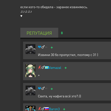
если кого-то обидела - заранее извиняюсь.
♫♪♫♫♪
♥
РЕПУТАЦИЯ
8
+
Извини 30 бо пропустил, поэтому с 31 )
+
Vamazal
+
+
Света, ну нафига всё это?:))
+
Baron3