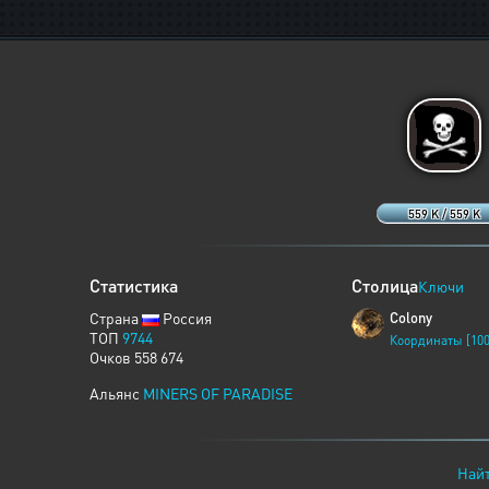
559 K / 559 K
Статистика
Столица
Ключи
Страна
Россия
Colony
ТОП
9744
Координаты [100
Очков 558 674
Альянс
MINERS OF PARADISE
Найт