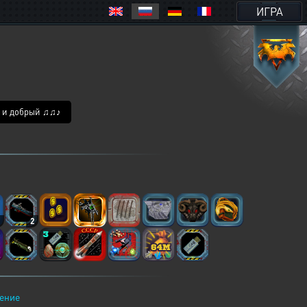
ИГРА
от и добрый ♫♫♪
3
2
ение