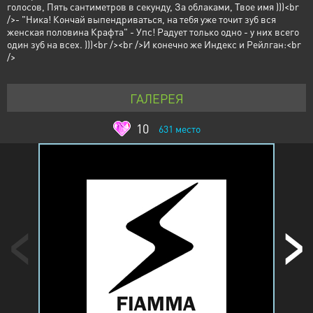
голосов, Пять сантиметров в секунду, За облаками, Твое имя )))<br
/>- "Ника! Кончай выпендриваться, на тебя уже точит зуб вся
женская половина Крафта" - Упс! Радует только одно - у них всего
один зуб на всех. )))<br /><br />И конечно же Индекс и Рейлган:<br
/>
ГАЛЕРЕЯ
10
631
место