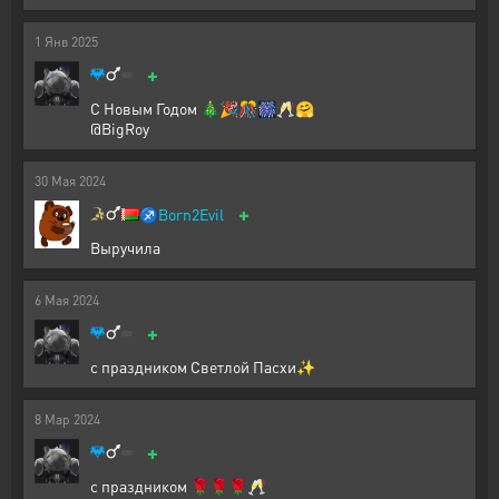
1
Янв
2025
+
С Новым Годом 🎄🎉🎊🎆🥂🤗
@BigRoy
30
Мая
2024
+
♐
Born2Evil
Выручила
6
Мая
2024
+
с праздником Светлой Пасхи✨
8
Мар
2024
+
с праздником 🌹🌹🌹🥂