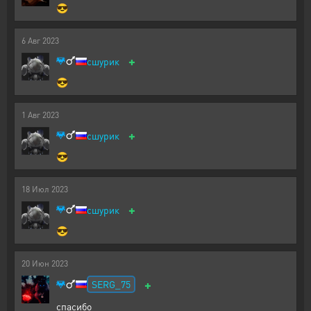
😎
6
Авг
2023
+
сшурик
😎
1
Авг
2023
+
сшурик
😎
18
Июл
2023
+
сшурик
😎
20
Июн
2023
+
SERG_75
спасибо