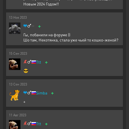
Новым 2024 Годом!!
13
Ноя
2023
+
Гы, побанили на форуме ))
Шо там, Некотянка, стала уже чьей то кошко-женой?
15
Сен
2023
+
Ttt
😎
13
Сен
2023
+
Simba
+
11
Авг
2023
+
Ttt