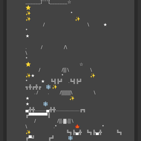
______]¯¯¯[_______☆
⭐
✨ *
✨ ✨
/ \ ★
*
★
. / /\
\
*
⭐ ☆
/ /▒ \ \
✨★ * ✨
* ★ ╚╣╠╝ .╚╣╠╝
╗╬╔╬╔ ❄ ✨
. / . /▒▒▒\ \
★ ✨
★ ❄
▄╬╬.........▄╬╬...................╔╗
╔▀▀▀▀▀▀║
/ /▒:▓:▒ \
\ .* 🍁 *
✨ ╚╗╠▄╬ ╚╗╠▄╬ ╚╗
╔▀╝ ╔╝ ❄