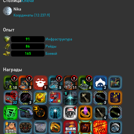
Столица
Ключи
Nika
Координаты [12:237:9]
Опыт
91
Инфраструктура
86
Рейды
165
Боевой
Награды
10
5
9
5
11
6
2
32
3
3
4