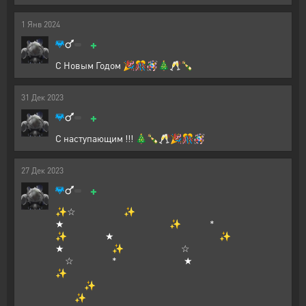
1
Янв
2024
+
С Новым Годом 🎉🎊🪅🎄🥂🍾
31
Дек
2023
+
С наступающим !!! 🎄🍾🥂🎉🎊🪅
27
Дек
2023
+
✨☆ ✨
★ ✨ *
✨ ★ ✨
★ ✨ ☆
☆ * ★
✨
✨
✨