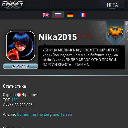
ИГРА
Nika2015
HUMANS
УБИЙЦА МЕЛКИХ!<br />СЮЖЕТНЫЙ ИГРОК.
<br />Лом падает, но у меня бабушка ведьма.
)))<br /><br />ЛИДЕР АБСОЛЮТНО ПРАВОЙ
ПАРТИИ КРАФТА - FIAMMA
34 M / 34 M
Статистика
Страна
Франция
ТОП
150
Очков 33 900 025
Альянс
Combining the Zerg and Terran