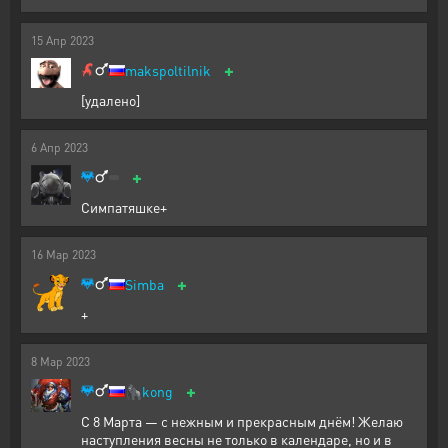
15
Апр
2023
+
makspoltilnik
[удалено]
6
Апр
2023
+
Симпатяшке+
16
Мар
2023
+
Simba
+
8
Мар
2023
+
🦍
kong
С 8 Марта — с нежным и прекрасным днём! Желаю
наступления весны не только в календаре, но и в