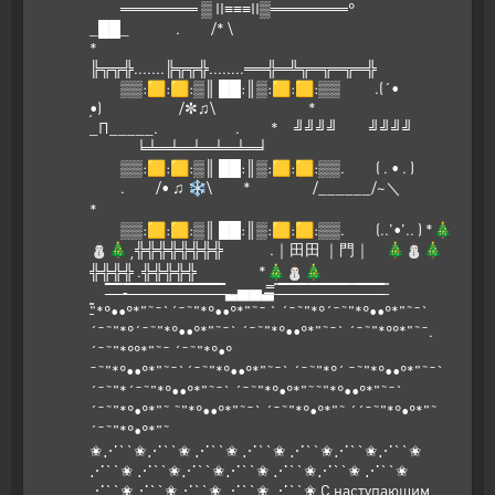
═══════ ▒ II≡≡≡II▒═══════°
_██_ . /* \
*
╠╦╦╬.......╠╦╦╬........══╬═╩╦═╦═╦═╬
▒▒:🟨:🟨:▒║ ██:║▒:🟨:🟨:▒▒ .(´•
̮•) /✼♫\ *
_Π_____. . * ╝╝╝╝ ╝╝╝╝
╘╧═╧═╧═╧═╧═╛
▒▒:🟨:🟨:▒║ ██:║▒:🟨:🟨:▒▒. ( . • . )
. /• ♫ ❄\ * /______/~＼
*
▒▒:🟨:🟨:▒║ ██:║▒:🟨:🟨:▒▒. (..'•'.. ) *🎄
⛄🎄˛╬╬╬╬╬╬╬╬ .｜田田 ｜門｜ 🎄⛄🎄
╬╬╬╬ .╬╬╬╬╬ *🎄⛄🎄
̶̶̶̶̿̿̿̿ ̶̶̿̿ ̶̿ ̶̿-̶̶̿̿ ̶̿ ̶̶̶̶̿̿̿̿ ̶̶̿̿ ̶̿ ̶̿ ̶̶̿̿ ̶̶̶̿̿̿ ̶̿ ̶̶̿̿ ̶̶̿̿ ̶̶̶̿̿̿ ̶̿ ̶̶̿̿ ̶̿ ̶̶̶̶̿̿̿̿ ̶̶̿̿ ̶̶̶̶̿̿̿̿ ̶̿ ̶̶̿̿ ̶̿ ̶̶̿̿ ̶▃▅▅▃̶̶̿̿ ̶̿ ̶̶̶̶̿̿̿̿ ̶̶̿̿ ̶̿ ̶̶̿̿ ̶̶̶̿̿̿ ̶̿ ̶̿ ̶̶̿̿ ̶̶̶̿̿̿ ̶̿ ̶̶̿̿ ̶̶̿̿ ̶̶̶̿̿̿ ̶̿ ̶̶̿̿ ̶̿ ̶̿ ̶̶̿̿ ̶̶̶̿̿̿ ̶̿ ̶̶̿̿ ̶̶̶̶̿̿̿̿ ̶̶̿̿ ̶̿
̶̿"*°••°*"˜¯`´¯˜"*°••°*"˜¯ ` ´¯˜"*°´¯˜"*°••°*"˜¯`
´¯˜"*°´¯˜"*°••°*"˜¯` ´¯˜"*°••°*"˜¯` ´¯˜"*°°*"˜¯.
´¯˜"*°°*"˜¯ ´¯˜"*°•°
¯˜"*°••°*"˜¯`´¯˜"*°••°*"˜¯` ´¯˜"*°´ ¯˜"*°••°*"˜¯`
´¯˜"*´¯˜"*°••°*"˜¯` ´¯˜"*°•°*"˜˜"*°••°*"˜¯`
´¯˜"*°•°*"˜ ˜"*°••°*"˜¯` ´¯˜"*°•°*"˜ ´´¯˜"*°•°*"˜
´¯˜"*°•°*"˜
✬⋰``✬⋰``✬ ⋰``✬ ⋰``✬ ⋰``✬⋰``✬⋰``✬
⋰``✬ ⋰``✬⋰``✬⋰``✬ ⋰``✬⋰``✬ ⋰``✬
⋰``✬⋰``✬⋰``✬ ⋰``✬ ⋰``✬ С наступающим