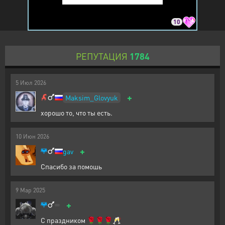
10
РЕПУТАЦИЯ
1784
5
Июл
2026
+
Maksim_Glovyuk
хорошо то, что ты есть.
10
Июн
2026
+
gav
Спасибо за помошь
9
Мар
2025
+
С праздником 🌹🌹🌹🥂