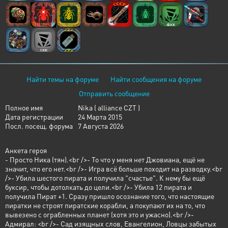
Найти темы на форуме
Найти сообщения на форуме
Отправить сообщение
Полное имя
Nika ( alliance CZT )
Дата регистрации
24 Марта 2015
Посл. посещ. форума
7 Августа 2026
Анкета героя
- Просто Ника (тян).<br />- То что у меня нет Джовиана, ещё не
значит, что его нет.<br />- Игра всё больше походит на разводку.<br
/>- Убила шестого пирата и получила "счастье". К нему бы ещё
буксир, чтобы дотолкать до цели.<br />- Убила 12 пирата и
получила Пират +1. Сразу пришло осознание того, что настоящие
пиратки не строят пиратские корабли, а покупают их на то, что
вывезено с ограбленных планет (хотя это и ужасно).<br />-
Адмирал: <br />- Сад изящных слов, Евангелион, Ловцы забытых