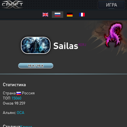
ИГРА
Sailas
XERJ
98 K / 98 K
Статистика
Страна
Россия
ТОП
15060
Очков 98 259
Альянс
OCA
Столица
Ключи