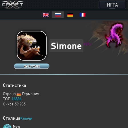
ИГРА
Simone
XERJ
60 K / 60 K
Статистика
Страна
Германия
ТОП
16836
Очков 59 935
Столица
Ключи
New