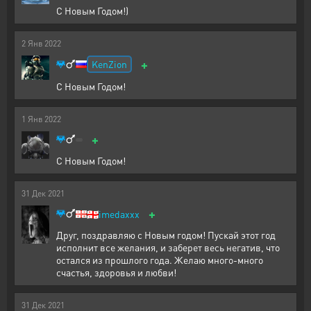
С Новым Годом!)
2
Янв
2022
+
KenZion
С Новым Годом!
1
Янв
2022
+
С Новым Годом!
31
Дек
2021
+
🇬🇪
imedaxxx
Друг, поздравляю с Новым годом! Пускай этот год
исполнит все желания, и заберет весь негатив, что
остался из прошлого года. Желаю много-много
счастья, здоровья и любви!
31
Дек
2021