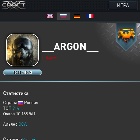
ИГРА
__ARGON__
HUMANS
10 M / 10 M
Статистика
Страна
Россия
ТОП
914
Очков 10 188 561
Альянс
OCA
Столица
Ключи