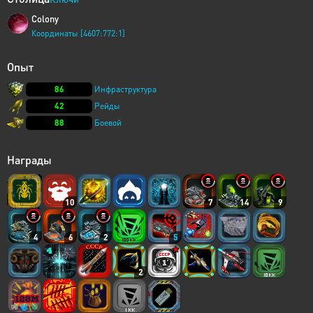
Colony
Координаты [4607:772:1]
Опыт
86
Инфраструктура
42
Рейды
88
Боевой
Награды
10
7
14
9
4
6
2
5
2