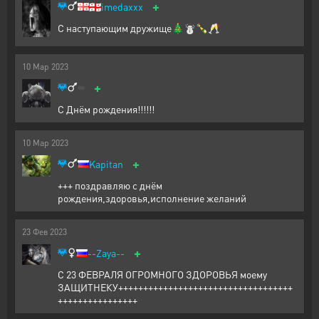
+
🇬🇪
imedaxxx
С наступающим дружище🎄☃️🍾🥂
10
Мар
2023
+
С Днём рождения!!!!!!
10
Мар
2023
+
Kapitan
+++ поздравляю с днём
рождения,здоровья,исполнение желаний
23
Фев
2023
+
--Zaya--
С 23 ФЕВРАЛЯ ОГРОМНОГО ЗДОРОВЬЯ моему
ЗАЩИТНЕКУ+++++++++++++++++++++++++++++++++++
++++++++++++++++