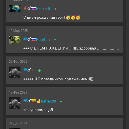
+
Krokodi
С днем рождения тебя! 🥳🥳🥳
10
Мар
2025
+
Kapitan
+++ С ДНЁМ РОЖДЕНИЯ !!!!!!!, здоровья ...................
23
Фев
2024
+
+++++))) С праздником,с уважением)))))
12
Фев
2024
+
☝️
baltex88
за лунопомощь!)
31
Дек
2023