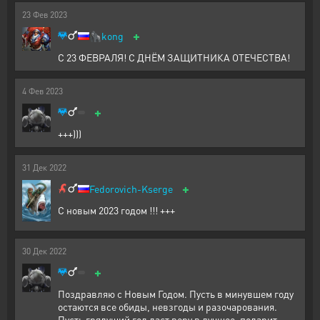
23
Фев
2023
+
🦍
kong
С 23 ФЕВРАЛЯ! С ДНЁМ ЗАЩИТНИКА ОТЕЧЕСТВА!
4
Фев
2023
+
+++)))
31
Дек
2022
+
Fedorovich-Kserge
С новым 2023 годом !!! +++
30
Дек
2022
+
Поздравляю с Новым Годом. Пусть в минувшем году
остаются все обиды, невзгоды и разочарования.
Пусть грядущий год даст веру в лучшее, подарит