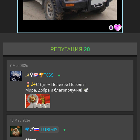
0
РЕПУТАЦИЯ
20
9
Мая
2026
+
🏆
T0SS
🎖️✨С Днем Великой Победы!
Мира, добра и благополучия! 🕊️
18
Мар
2026
+
LUBIMIY
+++++