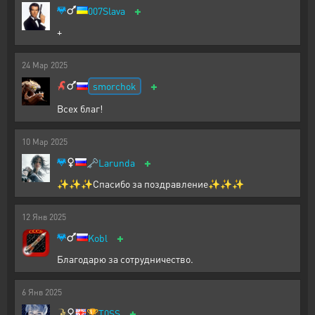
+
007Slava
+
24
Мар
2025
+
smorchok
Всех благ!
10
Мар
2025
+
🗝️
Larunda
✨✨✨Спасибо за поздравление✨✨✨
12
Янв
2025
+
Kobl
Благодарю за сотрудничество.
6
Янв
2025
+
🏆
T0SS