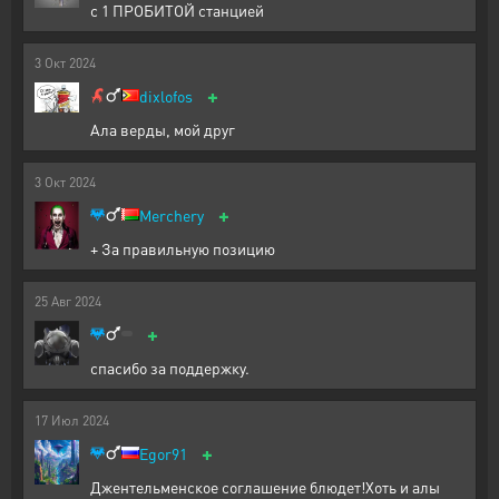
с 1 ПРОБИТОЙ станцией
3
Окт
2024
+
dixlofos
Ала верды, мой друг
3
Окт
2024
+
Merchery
+ За правильную позицию
25
Авг
2024
+
спасибо за поддержку.
17
Июл
2024
+
Egor91
Джентельменское соглашение блюдет!Хоть и алы