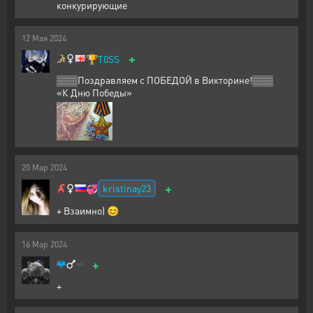
конкурирующие
12
Мая
2024
+
🏆
T0SS
▒▒▒Поздравляем с ПОБЕДОЙ в Викторине!▒▒▒
«К Дню Победы»
20
Мар
2024
+
kristinay23
💞
+ Взаимно) 😊
16
Мар
2024
+
+