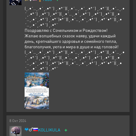
(¸.•´..¸.•´¸.•*´) ¸.•*¨)(¸.•´..¸.•´¸.•*´) ¸.•*¨)(¸.•´..¸.•
´¸.•*´) ¸.•*¨)¸.•*¨)(¸.•´..¸.•´¸.•*´) ¸.•*¨)¸.•*¨)(¸.•
´..¸.•´¸.•*´) ¸.•*¨)•*¨)(¸.•´..¸.•´¸.•*´) ¸.•*¨•*¨)(¸.•
´..¸.•´¸.•*´) ¸.•*¨
Поздравляю с Сочельником и Рождеством!
Желаю волшебных сказок наяву, удачи каждый
день, крепчайшего здоровья и семейного тепла,
благополучия, уюта и мира в душе и над головой!
(¸.•´..¸.•´¸.•*´) ¸.•*¨)(¸.•´..¸.•´¸.•*´) ¸.•*¨)(¸.•´..¸.•
´¸.•*´) ¸.•*¨)¸.•*¨)(¸.•´..¸.•´¸.•*´) ¸.•*¨)¸.•*¨)(¸.•
´..¸.•´¸.•*´) ¸.•*¨)•*¨)(¸.•´..¸.•´¸.•*´) ¸.•*¨•*¨)(¸.•
´..¸.•´¸.•*´) ¸.•*¨
8
Окт
2024
+
KOLLIKULA