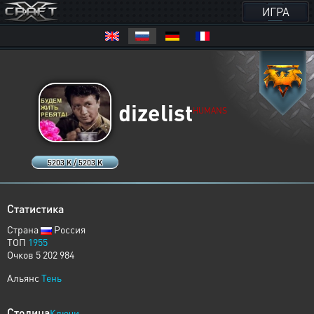
ИГРА
dizelist
HUMANS
5203 K / 5203 K
Статистика
Страна
Россия
ТОП
1955
Очков 5 202 984
Альянс
Тень
Столица
Ключи