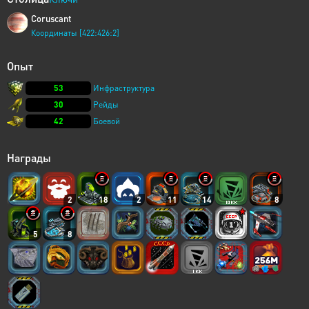
Coruscant
Координаты [422:426:2]
Опыт
53
Инфраструктура
30
Рейды
42
Боевой
Награды
2
18
2
11
14
8
5
8