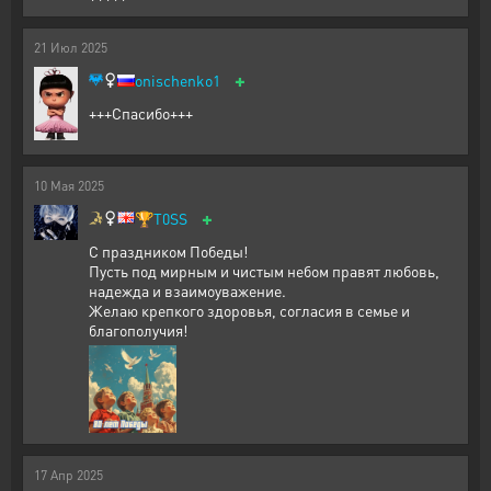
21
Июл
2025
+
onischenko1
+++Спасибо+++
10
Мая
2025
+
🏆
T0SS
С праздником Победы!
Пусть под мирным и чистым небом правят любовь,
надежда и взаимоуважение.
Желаю крепкого здоровья, согласия в семье и
благополучия!
17
Апр
2025