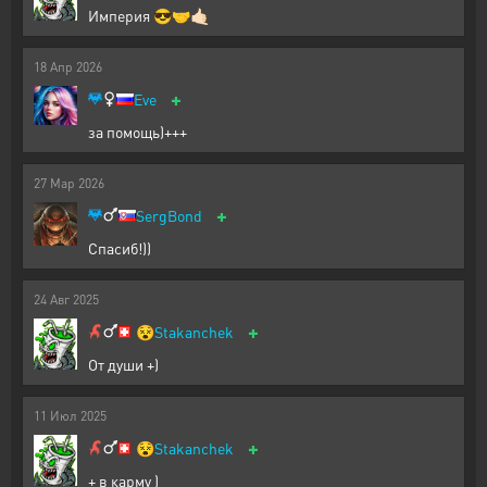
Империя 😎🤝🤙🏻
18
Апр
2026
+
Eve
за помощь)+++
27
Мар
2026
+
SergBond
Спасиб!))
24
Авг
2025
+
😵
Stakanchek
От души +)
11
Июл
2025
+
😵
Stakanchek
+ в карму )