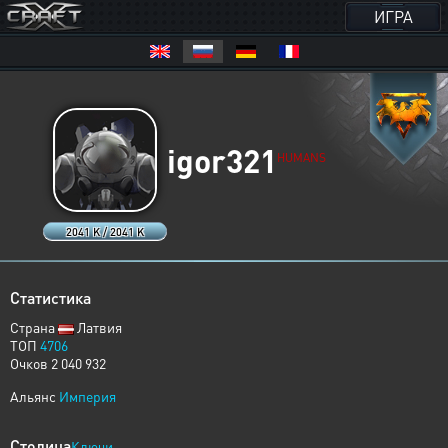
ИГРА
igor321
HUMANS
2041 K / 2041 K
Статистика
Страна
Латвия
ТОП
4706
Очков 2 040 932
Альянс
Империя
Столица
Ключи