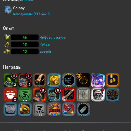
Colony
Координаты [415:462:6]
Опыт
46
Инфраструктура
19
Рейды
13
Боевой
Награды
3
2
2