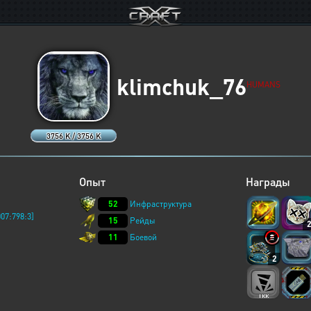
klimchuk_76
HUMANS
3756 K / 3756 K
Опыт
Награды
52
Инфраструктура
07:798:3]
15
Рейды
11
Боевой
2