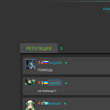
Найт
РЕПУТАЦИЯ
3
+
Sergei24
ПОМОЩЬ
+
natalia
за помощь!+
+
Vamazal