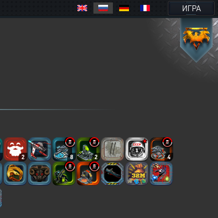
ИГРА
2
2
8
2
4