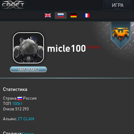
ИГРА
micle100
HUMANS
512 K / 512 K
Статистика
Страна
Россия
ТОП
10061
Очков 512 293
Альянс
ZT CLAN
Столица
Ключи