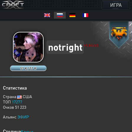
ИГРА
notright
HUMANS
51 K / 51 K
Статистика
Страна
США
ТОП
17277
Очков 51 223
Альянс
ЭФИР
Столица
Ключи