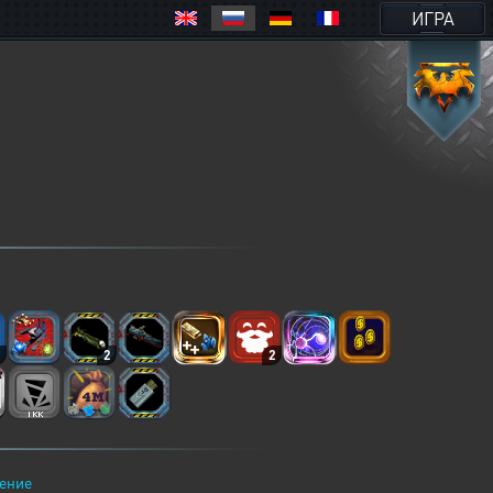
ИГРА
2
2
2
ение