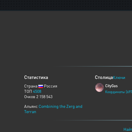
Статистика
Столица
Ключи
Страна
Россия
CityGas
ТОП
4508
Координаты [697
Очков 2 158 543
Альянс
Combining the Zerg and
Terran
Найт