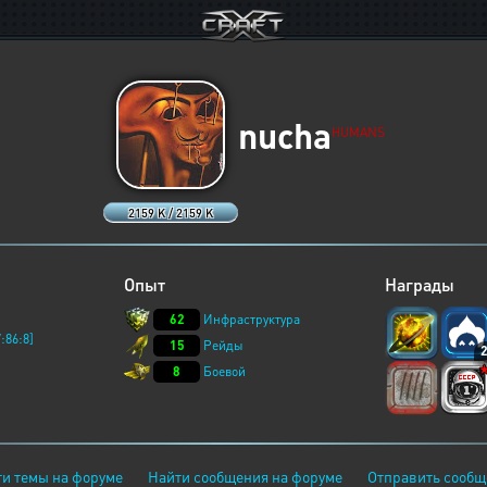
nucha
HUMANS
2159 K / 2159 K
Опыт
Награды
62
Инфраструктура
:86:8]
15
Рейды
8
Боевой
и темы на форуме
Найти сообщения на форуме
Отправить сообщ