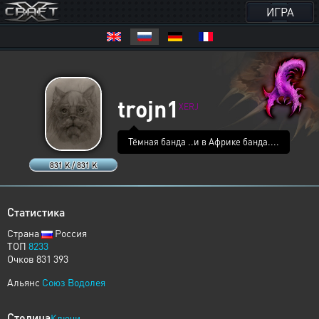
ИГРА
trojn1
XERJ
Тёмная банда ..и в Африке банда....
831 K / 831 K
Статистика
Страна
Россия
ТОП
8233
Очков 831 393
Альянс
Союз Водолея
Столица
Ключи