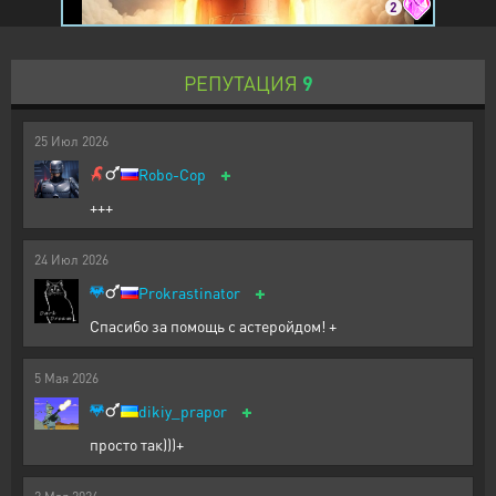
2
РЕПУТАЦИЯ
9
25
Июл
2026
+
Robo-Cop
+++
24
Июл
2026
+
Prokrastinator
Спасибо за помощь с астеройдом! +
5
Мая
2026
+
dikiy_prapor
просто так)))+