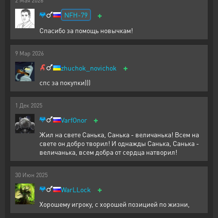
2
Мая
2026
+
NFH-79
Спасибо за помощь новычкам!
9
Мар
2026
+
zhuchok_novichok
спс за покупки)))
1
Дек
2025
+
VarfOnor
Жил на свете Санька, Санька - величанька! Всем на
свете он добро творил! И однажды Санька, Санька -
величанька, всем добра от сердца натворил!
30
Июн
2025
+
WarLLock
Хорошему игроку, с хорошей позицией по жизни,