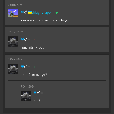
9
Янв
2025
+
dikiy_prapor
+за топ в шишках....и вообще))
12
Окт
2024
-
Грязній читер.
9
Окт
2024
+
че забыл ты тут?
9
Окт
2024
и...?