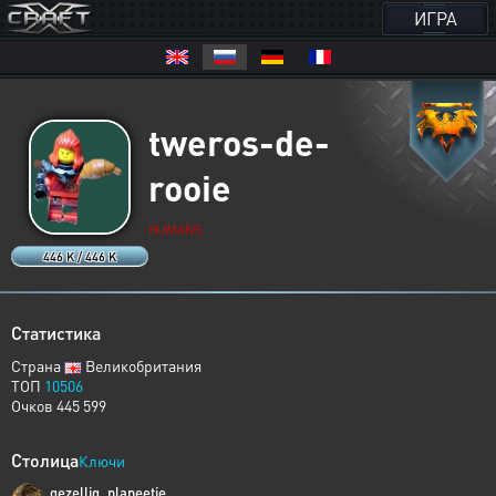
ИГРА
tweros-de-
rooie
HUMANS
446 K / 446 K
Статистика
Страна
Великобритания
ТОП
10506
Очков 445 599
Столица
Ключи
gezellig_planeetje