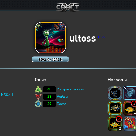
ultoss
TOSS
3292 K / 3292 K
Опыт
Награды
60
Инфраструктура
1:233:1]
23
Рейды
29
Боевой
2