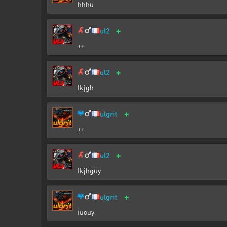
hhhu
+
ul2
++
+
ul2
lkjgh
+
ulgrit
++
+
ul2
lkjhguy
+
ulgrit
iuouy