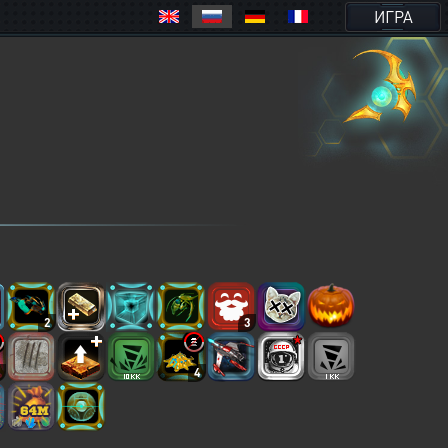
ИГРА
2
3
6
4