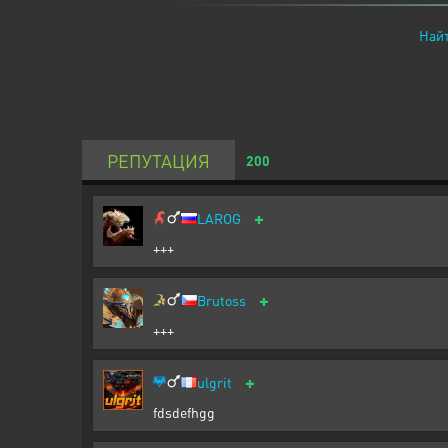
Найт
РЕПУТАЦИЯ
200
+
LAROG
+++
+
Brutoss
+++
+
ulgrit
fdsdefhgg