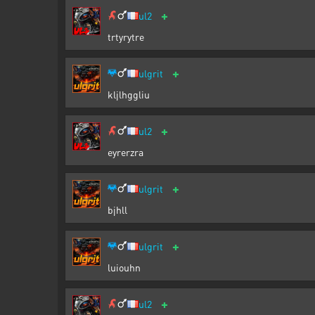
+
ul2
trtyrytre
+
ulgrit
kljlhggliu
+
ul2
eyrerzra
+
ulgrit
bjhll
+
ulgrit
luiouhn
+
ul2