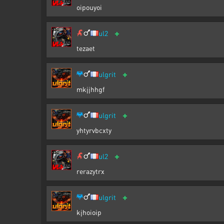
oipouyoi
+
ul2
tezaet
+
ulgrit
mkjjhhgf
+
ulgrit
yhtyrvbcxty
+
ul2
rerazytrx
+
ulgrit
kjhoioip