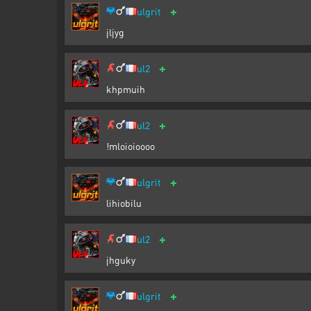
+
ulgrit
jljyg
+
ul2
khpmuih
+
ul2
!mloioioooo
+
ulgrit
lihiobilu
+
ul2
jhguky
+
ulgrit