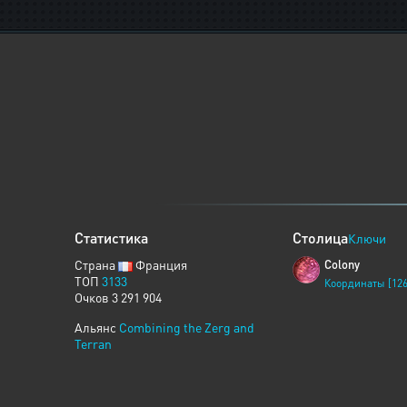
Статистика
Столица
Ключи
Страна
Франция
Colony
ТОП
3133
Координаты [126
Очков 3 291 904
Альянс
Combining the Zerg and
Terran