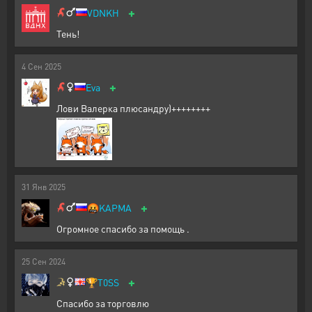
+
VDNKH
Тень!
4
Сен
2025
+
Eva
Лови Валерка плюсандру)++++++++
31
Янв
2025
+
🤬
KAPMA
Огромное спасибо за помощь .
25
Сен
2024
+
🏆
T0SS
Спасибо за торговлю