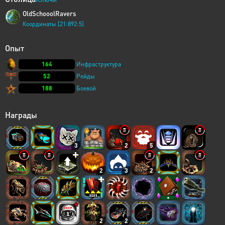
OldSchooolRavers
Координаты [21:892:5]
Опыт
164
Инфраструктура
52
Рейды
188
Боевой
Награды
3
2
5
2
3
2
2
2