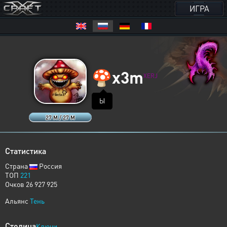
ИГРА
🍄
x3m
XERJ
Ы
27 M / 27 M
Статистика
Страна
Россия
ТОП
221
Очков 26 927 925
Альянс
Тень
Столица
Ключи