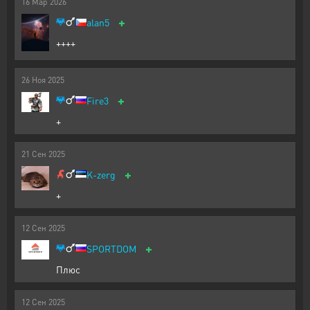
16
Мар
2026
+
alan5
++++
26
Ноя
2025
+
Fire3
+
21
Сен
2025
+
K-zerg
+
12
Сен
2025
+
SPORTDOM
Плюс
12
Сен
2025