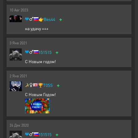
10
Авг
2023
+
👉
Bes44
на удачу +++
3
Янв
2021
+
151515
С Новым годом!
2
Янв
2021
+
🏆
T0SS
С Новым Годом!
24
Дек
2020
+
151515