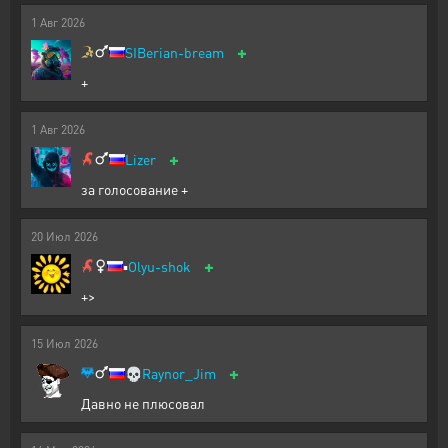
1
Авг
2026
+
SIBerian-bream
+
1
Авг
2026
+
Lizer
за голосование +
20
Июл
2026
+
▪️
Olyu-shok
+>
15
Июл
2026
+
💀
Raynor_Jim
Давно не плюсовал