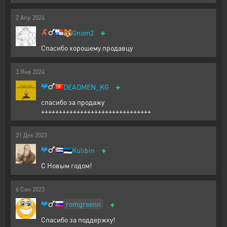
2
Апр
2024
+
🐯
Gnom2
Спасибо хорошему продавцу
3
Янв
2024
+
DEADMEN_KG
спасибо за продажу
+++++++++++++++++++++++++++++++
31
Дек
2023
+
🇪🇪
Kulibin
С Новым годом!
6
Сен
2023
+
romgreenn
Спасибо за поддержку!