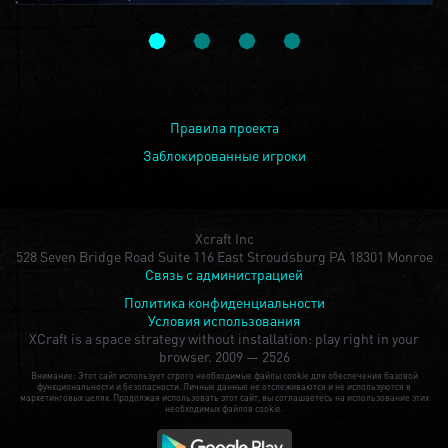
Правила проекта
Заблокированные игроки
Xcraft Inc
528 Seven Bridge Road Suite 116 East Stroudsburg PA 18301 Monroe
Связь с администрацией
Политика конфиденциальности
Условия использования
XCraft is a space strategy without installation: play right in your
browser.
2009 — 2526
Внимание: Этот сайт использует строго необходимые файлы cookie для обеспечения базовой
функциональности и безопасности. Личные данные не отслеживаются и не используются в
маркетинговых целях. Продолжая использовать этот сайт, вы соглашаетесь на использование этих
необходимых файлов cookie.