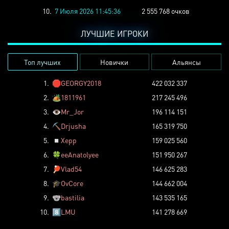
10.
7 Июля 2026 11:45:36
2 555 768 очков
ЛУЧШИЕ ИГРОКИ
Топ лучших
Новички
Альянсы
1.
🛑
GEORGY2018
422 032 337
2.
🏕️
1811961
217 245 496
3.
👁️
Mr_Jor
196 114 151
4.
⛏️
Drjusha
165 319 750
5.
◽
Xepp
159 025 560
6.
🍀
eeAnatolyee
151 950 267
7.
🏓
Vlad54
146 625 283
8.
🎓
OvCore
144 662 004
9.
🐨
bastilia
143 535 165
10.
8️⃣
LMU
141 278 669