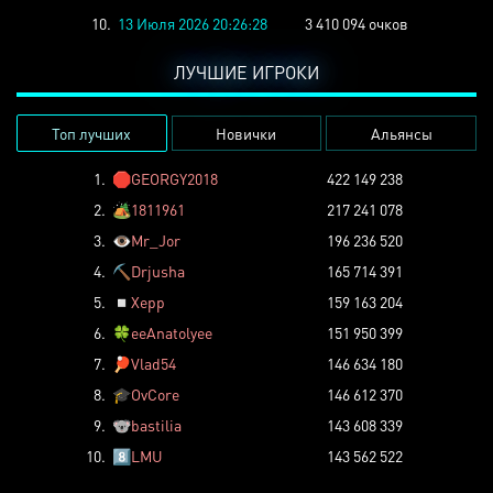
10.
13 Июля 2026 20:26:28
3 410 094 очков
ЛУЧШИЕ ИГРОКИ
Топ лучших
Новички
Альянсы
1.
🛑
GEORGY2018
422 149 238
2.
🏕️
1811961
217 241 078
3.
👁️
Mr_Jor
196 236 520
4.
⛏️
Drjusha
165 714 391
5.
◽
Xepp
159 163 204
6.
🍀
eeAnatolyee
151 950 399
7.
🏓
Vlad54
146 634 180
8.
🎓
OvCore
146 612 370
9.
🐨
bastilia
143 608 339
10.
8️⃣
LMU
143 562 522