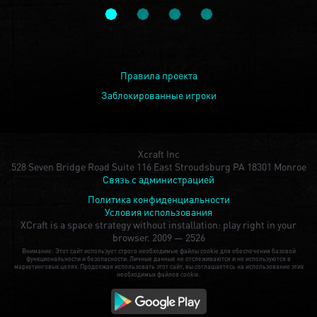
Правила проекта
Заблокированные игроки
Xcraft Inc
528 Seven Bridge Road Suite 116 East Stroudsburg PA 18301 Monroe
Связь с администрацией
Политика конфиденциальности
Условия использования
XCraft is a space strategy without installation: play right in your
browser.
2009 — 2526
Внимание: Этот сайт использует строго необходимые файлы cookie для обеспечения базовой
функциональности и безопасности. Личные данные не отслеживаются и не используются в
маркетинговых целях. Продолжая использовать этот сайт, вы соглашаетесь на использование этих
необходимых файлов cookie.