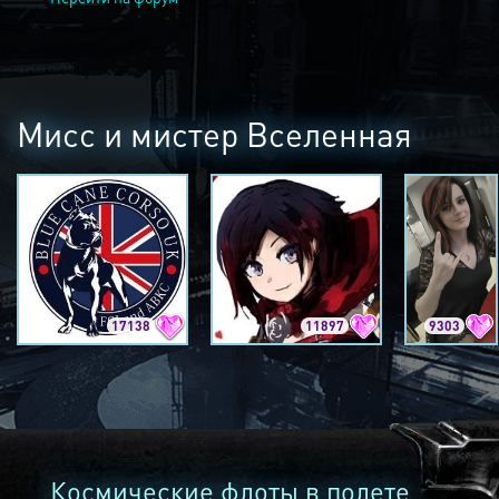
Мисс и мистер Вселенная
17138
11897
9303
Космические флоты в полете