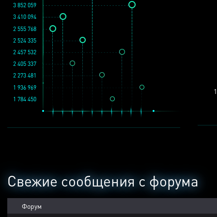
3 852 059
3 410 094
2 555 768
2 524 335
2 457 532
2 405 337
2 273 481
1 936 969
1
1 784 450
Свежие сообщения с форума
Форум