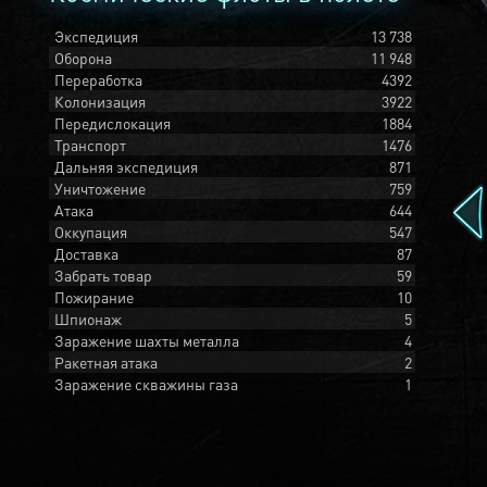
Экспедиция
13 738
Оборона
11 948
Переработка
4392
Колонизация
3922
Передислокация
1884
Транспорт
1476
Дальняя экспедиция
871
Уничтожение
759
Атака
644
Оккупация
547
Доставка
87
Забрать товар
59
Пожирание
10
Шпионаж
5
Заражение шахты металла
4
Ракетная атака
2
Заражение скважины газа
1