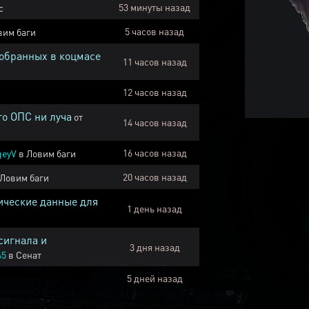
53 минуты назад
с
5 часов назад
вим баги
собранных в коцмасе
11 часов назад
12 часов назад
го ОПС ни луча
от
14 часов назад
16 часов назад
geyV
в
Ловим баги
20 часов назад
Ловим баги
ические данные для
1 день назад
сигнала и
3 дня назад
45
в
Сенат
5 дней назад