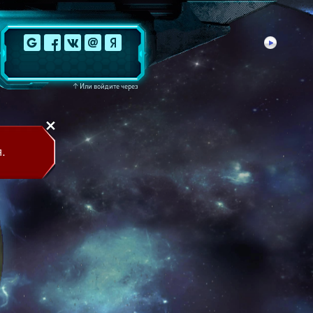
↑
Или войдите через
.