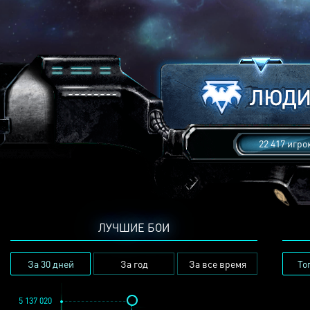
22 417 игро
ЛУЧШИЕ БОИ
За 30 дней
За год
За все время
То
5 137 020