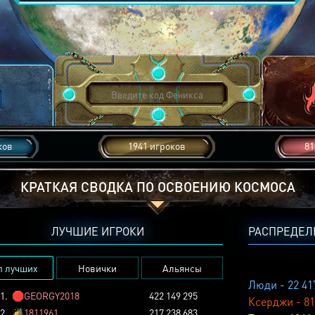
ков
1941 игроков
81
КРАТКАЯ СВОДКА ПО ОСВОЕНИЮ КОСМОСА
ЛУЧШИЕ ИГРОКИ
РАСПРЕДЕЛ
п лучших
Новички
Альянсы
Люди - 22 41
1.
🛑
GEORGY2018
422 149 295
Ксерджи - 81
2.
🏕️
1811961
217 238 683