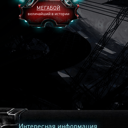
МЕГАБОЙ
величайший в истории
2893
2269
2240
Интересная информация