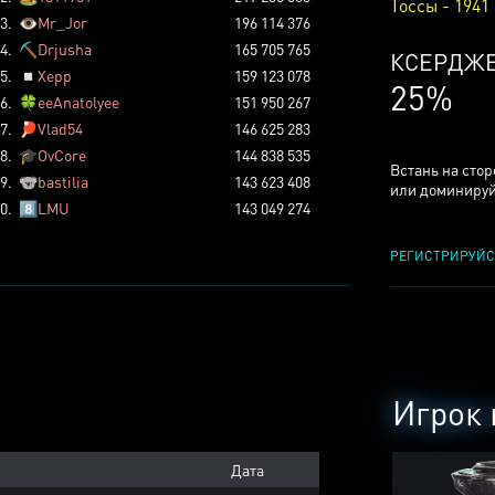
Тоссы - 1941
3.
👁️
Mr_Jor
196 114 376
4.
⛏️
Drjusha
165 705 765
КСЕРДЖ
5.
◽
Xepp
159 123 078
25%
6.
🍀
eeAnatolyee
151 950 267
7.
🏓
Vlad54
146 625 283
8.
🎓
OvCore
144 838 535
Встань на сто
9.
🐨
bastilia
143 623 408
или доминируй
0.
8️⃣
LMU
143 049 274
РЕГИСТРИРУЙС
Игрок 
Дата