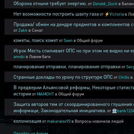
Оборона отныне требует энергию.
от
Donald_Duck
в
Балан
Нет возможности построить шахту газа
от
⚡
Victoria
в
Ло
Продажа/ обмен на дендре предметов и компонентов 
от
Zakk
в
Сенат
кометы, поиск комет
от
Seen
в
Общий форум
Игрок Месть спиливает ОПС но при этом не видно ни е
amobi
в
Ловим баги
планирование отправки, планирование отправки
от
Ser
Странные доклады по урону по структуре ОПС
от
ChiGo
в
В предверии Альянсовой реформы, Некоторые статист
истории
от
MAMOHT
в
Общий форум
Защита авторов тем от скоординированного глушения 
информаци, Законодательная инициатива.
от
🏦
bank123
колонизация
от
makaralex92
в
Вопросы новичков людей
Перейти на форум