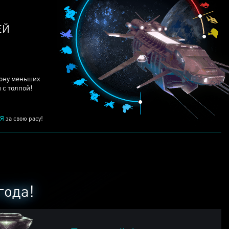
ЕЙ
рону меньших
 с толпой!
Я
за свою расу!
года!