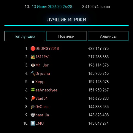
10.
13 Июля 2026 20:26:28
3 410 094 очков
ЛУЧШИЕ ИГРОКИ
Топ лучших
Новички
Альянсы
1.
🛑
GEORGY2018
422 149 295
2.
🏕️
1811961
217 238 683
3.
👁️
Mr_Jor
196 114 376
4.
⛏️
Drjusha
165 705 765
5.
◽
Xepp
159 123 078
6.
🍀
eeAnatolyee
151 950 267
7.
🏓
Vlad54
146 625 283
8.
🎓
OvCore
144 838 535
9.
🐨
bastilia
143 623 408
10.
8️⃣
LMU
143 049 274