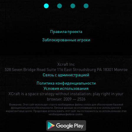
Правила проекта
Заблокированные игроки
Xcraft Inc
528 Seven Bridge Road Suite 116 East Stroudsburg PA 18301 Monroe
Связь с администрацией
Политика конфиденциальности
Условия использования
XCraft is a space strategy without installation: play right in your
browser.
2009 — 2526
Внимание: Этот сайт использует строго необходимые файлы cookie для обеспечения базовой
функциональности и безопасности. Личные данные не отслеживаются и не используются в
маркетинговых целях. Продолжая использовать этот сайт, вы соглашаетесь на использование этих
необходимых файлов cookie.