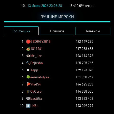
10.
13 Июля 2026 20:26:28
3 410 094 очков
ЛУЧШИЕ ИГРОКИ
Топ лучших
Новички
Альянсы
1.
🛑
GEORGY2018
422 149 295
2.
🏕️
1811961
217 238 683
3.
👁️
Mr_Jor
196 114 376
4.
⛏️
Drjusha
165 705 765
5.
◽
Xepp
159 123 078
6.
🍀
eeAnatolyee
151 950 267
7.
🏓
Vlad54
146 625 283
8.
🎓
OvCore
144 838 535
9.
🐨
bastilia
143 623 408
10.
8️⃣
LMU
143 049 274