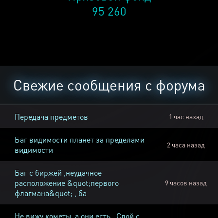
95 260
Свежие сообщения с форума
Передача предметов
1 час назад
Баг видимости планет за пределами
2 часа назад
видимости
Баг с биржей ,неудачное
расположение &quot;первого
9 часов назад
флагмана&quot; , ба
Не вижу кометы, а они есть , Слой с