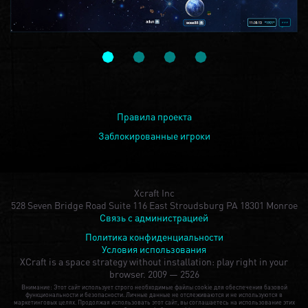
Правила проекта
Заблокированные игроки
Xcraft Inc
528 Seven Bridge Road Suite 116 East Stroudsburg PA 18301 Monroe
Связь с администрацией
Политика конфиденциальности
Условия использования
XCraft is a space strategy without installation: play right in your
browser.
2009 — 2526
Внимание: Этот сайт использует строго необходимые файлы cookie для обеспечения базовой
функциональности и безопасности. Личные данные не отслеживаются и не используются в
маркетинговых целях. Продолжая использовать этот сайт, вы соглашаетесь на использование этих