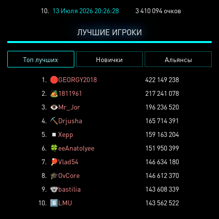
10.
13 Июля 2026 20:26:28
3 410 094 очков
ЛУЧШИЕ ИГРОКИ
Топ лучших
Новички
Альянсы
1.
🛑
GEORGY2018
422 149 238
2.
🏕️
1811961
217 241 078
3.
👁️
Mr_Jor
196 236 520
4.
⛏️
Drjusha
165 714 391
5.
◽
Xepp
159 163 204
6.
🍀
eeAnatolyee
151 950 399
7.
🏓
Vlad54
146 634 180
8.
🎓
OvCore
146 612 370
9.
🐨
bastilia
143 608 339
10.
8️⃣
LMU
143 562 522