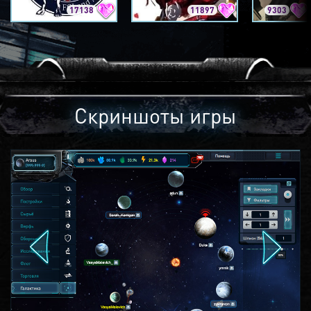
17138
11897
9303
Скриншоты игры