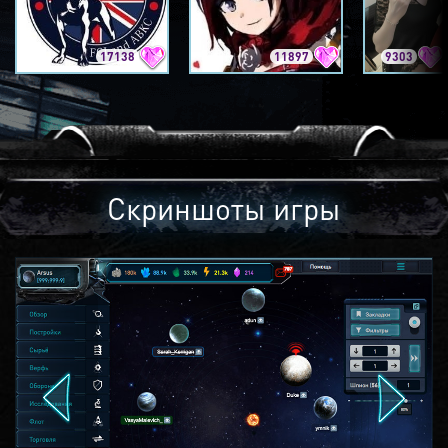
17138
11897
9303
Скриншоты игры