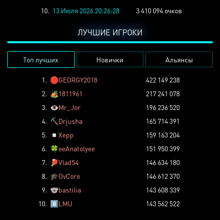
10.
13 Июля 2026 20:26:28
3 410 094 очков
ЛУЧШИЕ ИГРОКИ
Топ лучших
Новички
Альянсы
1.
🛑
GEORGY2018
422 149 238
2.
🏕️
1811961
217 241 078
3.
👁️
Mr_Jor
196 236 520
4.
⛏️
Drjusha
165 714 391
5.
◽
Xepp
159 163 204
6.
🍀
eeAnatolyee
151 950 399
7.
🏓
Vlad54
146 634 180
8.
🎓
OvCore
146 612 370
9.
🐨
bastilia
143 608 339
10.
8️⃣
LMU
143 562 522