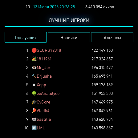
10.
13 Июля 2026 20:26:28
3 410 094 очков
ЛУЧШИЕ ИГРОКИ
Топ лучших
Новички
Альянсы
1.
🛑
GEORGY2018
422 149 150
2.
🏕️
1811961
217 324 657
3.
👁️
Mr_Jor
196 315 472
4.
⛏️
Drjusha
165 695 941
5.
◽
Xepp
159 176 139
6.
🍀
eeAnatolyee
151 953 300
7.
🎓
OvCore
147 469 975
8.
🏓
Vlad54
147 042 961
9.
🐨
bastilia
143 620 734
10.
8️⃣
LMU
143 598 667