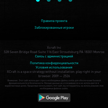
Правила проекта
Заблокированные игроки
Xcraft Inc
528 Seven Bridge Road Suite 116 East Stroudsburg PA 18301 Monroe
Связь с администрацией
Политика конфиденциальности
Условия использования
XCraft is a space strategy without installation: play right in your
browser.
2009 — 2526
Внимание: Этот сайт использует строго необходимые файлы cookie для обеспечения базовой
функциональности и безопасности. Личные данные не отслеживаются и не используются в
маркетинговых целях. Продолжая использовать этот сайт, вы соглашаетесь на использование этих
необходимых файлов cookie.